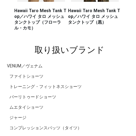
Hawaii Taro Mesh Tank T
Hawaii Taro Mesh Tank T
Hawaii
CA RUN
op／ハワイ タロ メッシュ
op／ハワイ タロ メッシュ
Rashg
／セージ・
タンクトップ（フローラ
タンクトップ（黒）
スポー
ンナー タ
ル・カモ）
ラッシ
取り扱いブランド
VENUM／ヴェナム
ファイトショーツ
トレーニング・フィットネスショーツ
バーリトゥードショーツ
ムエタイショーツ
ジャージ
コンプレッションスパッツ（タイツ）