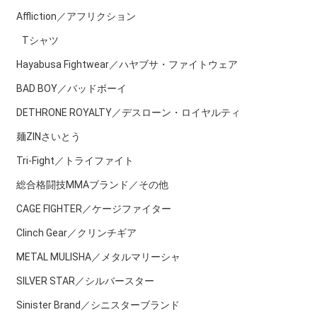
Affliction／アフリクション
Tシャツ
Hayabusa Fightwear／ハヤブサ・ファイトウェア
BAD BOY／バッドボーイ
DETHRONE ROYALTY／デスローン・ロイヤルティ
麺ZINさいとう
Tri-Fight／トライファイト
総合格闘技MMAブランド／その他
CAGE FIGHTER／ケージファイター
Clinch Gear／クリンチギア
METAL MULISHA／メタルマリーシャ
SILVER STAR／シルバースター
Sinister Brand／シニスターブランド