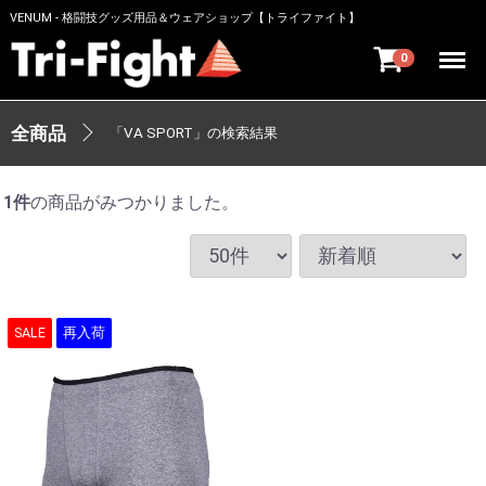
VENUM - 格闘技グッズ用品＆ウェアショップ【トライファイト】
Menu
0
全商品
「VA SPORT」の検索結果
1
件
の商品がみつかりました。
SALE
再入荷