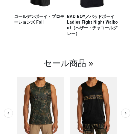
ザー M
ゴールデンボーイ・プロモ
BAD BOY／バッドボーイ
Hayab
ou Out
ーションズ Foil
Ladies Fight Night Walko
ヤブサ
ut（ヘザー・チャコールグ
CHIKA
レー）
チカラ
（白／
セール商品
»