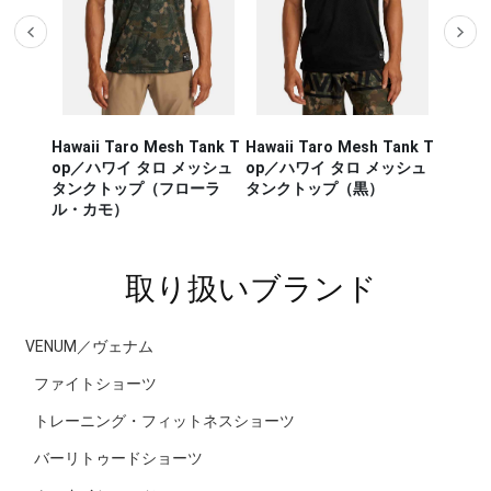
Hawaii Taro Mesh Tank T
Hawaii Taro Mesh Tank T
Hawaii
CA RUN
op／ハワイ タロ メッシュ
op／ハワイ タロ メッシュ
Rashg
／セージ・
タンクトップ（フローラ
タンクトップ（黒）
スポー
ンナー タ
ル・カモ）
ラッシ
取り扱いブランド
VENUM／ヴェナム
ファイトショーツ
トレーニング・フィットネスショーツ
バーリトゥードショーツ