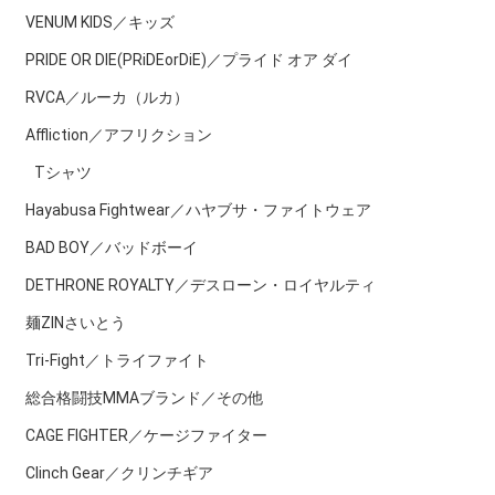
VENUM KIDS／キッズ
PRIDE OR DIE(PRiDEorDiE)／プライド オア ダイ
RVCA／ルーカ（ルカ）
Affliction／アフリクション
Tシャツ
Hayabusa Fightwear／ハヤブサ・ファイトウェア
BAD BOY／バッドボーイ
DETHRONE ROYALTY／デスローン・ロイヤルティ
麺ZINさいとう
Tri-Fight／トライファイト
総合格闘技MMAブランド／その他
CAGE FIGHTER／ケージファイター
Clinch Gear／クリンチギア