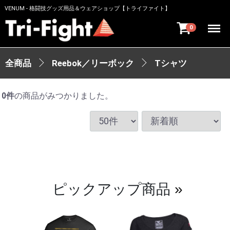
VENUM - 格闘技グッズ用品＆ウェアショップ【トライファイト】
Menu
0
全商品
Reebok／リーボック
Tシャツ
0
件
の商品がみつかりました。
ピックアップ商品
»