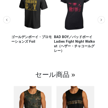
ザー M
ゴールデンボーイ・プロモ
BAD BOY／バッドボーイ
Hayab
ou Out
ーションズ Foil
Ladies Fight Night Walko
ヤブサ
ut（ヘザー・チャコールグ
CHIKA
レー）
チカラ
（白／
セール商品
»