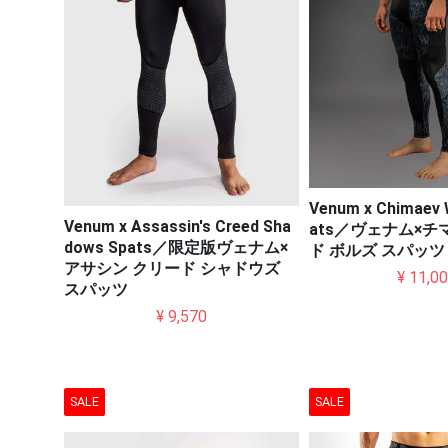
Venum x Chimaev W
Venum x Assassin's Creed Sha
ats／ヴェナム×チ
dows Spats／限定版ヴェナム×
ド ボルズ スパッツ
アサシン クリード シャドウズ
¥ 11,0
スパッツ
¥ 9,570
SALE
SALE