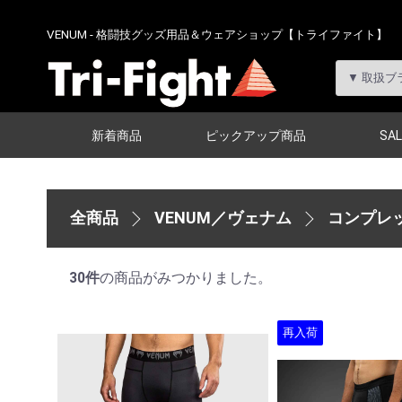
VENUM - 格闘技グッズ用品＆ウェアショップ【トライファイト】
新着商品
ピックアップ商品
SAL
全商品
VENUM／ヴェナム
コンプレ
30
件
の商品がみつかりました。
再入荷