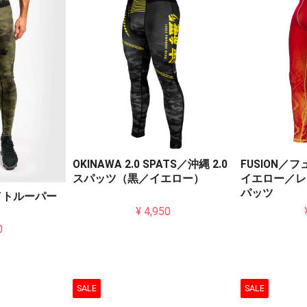
OKINAWA 2.0 SPATS／沖縄 2.0
FUSION／
スパッツ（黒／イエロー）
イエロー／レ
パッツ
TS／トルーパー
¥ 4,950
0
SALE
SALE