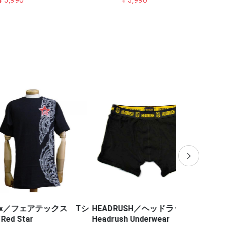
フェアテックス Tシ
HEADRUSH／ヘッドラッシュ
HALEO／
r
Headrush Underwear
ム（徳留一樹 