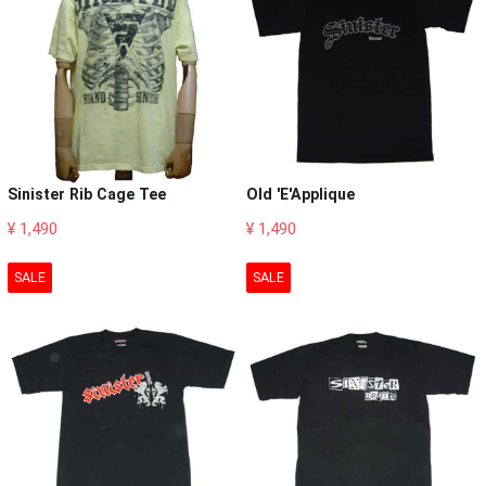
Sinister Rib Cage Tee
Old 'E'Applique
¥ 1,490
¥ 1,490
SALE
SALE