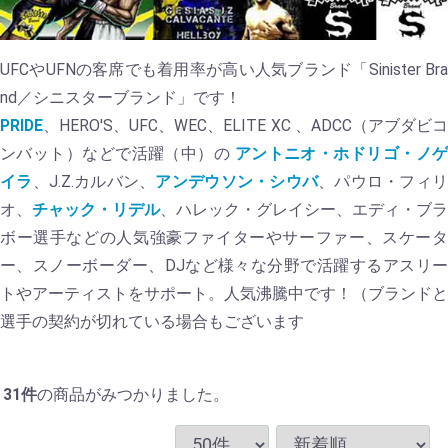
UFCやUFNの客席でも着用率が高い人気ブランド「Sinister Bra
nd／シニスターブランド」です！
PRIDE
、HERO'S、UFC、WEC、ELITE XC 、ADCC（アブダビコ
ンバット）などで活躍（中）の
アントニオ・ホドリゴ・ノ
イラ
、J.Z.カルバン、
アンデウソン・シウバ
、パウロ・フィ
オ、
チャック・リデル
、ハレック・グレイシー、エディ・ブラ
ボー選手などの人気強豪ファイターやサーファー、スケータ
ー、スノーボーダー、DJなど様々な分野で活躍するアスリー
トやアーティストをサポート。人気沸騰中です！（ブランドと
選手の契約が切れている場合もございます
31
件
の商品がみつかりました。