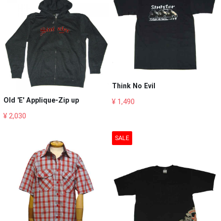
Think No Evil
Old 'E' Applique-Zip up
¥ 1,490
¥ 2,030
SALE