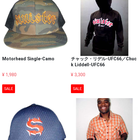
Motorhead Single-Camo
チャック・リデル-UFC66／Chuc
k Liddell-UFC66
¥ 1,980
¥ 3,300
SALE
SALE