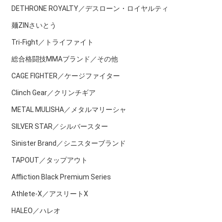
DETHRONE ROYALTY／デスローン・ロイヤルティ
麺ZINさいとう
Tri-Fight／トライファイト
総合格闘技MMAブランド／その他
CAGE FIGHTER／ケージファイター
Clinch Gear／クリンチギア
METAL MULISHA／メタルマリーシャ
SILVER STAR／シルバースター
Sinister Brand／シニスターブランド
TAPOUT／タップアウト
Affliction Black Premium Series
Athlete-X／アスリートX
HALEO／ハレオ