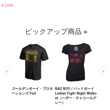
¥ 2,030
ピックアップ商品
»
・プロモ
BAD BOY／バッドボーイ
Hayabusa Fightwear／ハ
Hayab
Ladies Fight Night Walko
ヤブサ・ファイトウェア
ヤブ
ut（ヘザー・チャコールグ
CHIKARA FIGHTSHORT／
WEAP
レー）
チカラ ファイトショーツ
ウェポ
（白／ライトグリーン）
（ヘザ