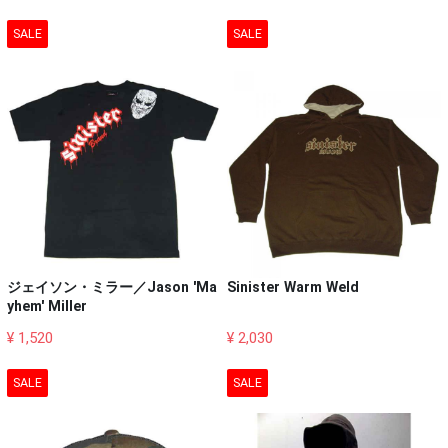
SALE
SALE
ジェイソン・ミラー／Jason 'Ma
Sinister Warm Weld
yhem' Miller
¥ 1,520
¥ 2,030
SALE
SALE