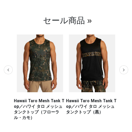
セール商品
»
h Tank T
Hawaii Taro Mesh Tank T
Hawaii Sport Vent Muscle
Obl
メッシュ
op／ハワイ タロ メッシュ
Rashgurds Tank／ハワイ
フラ
ローラ
タンクトップ（黒）
スポーツ ヴェント マッスル
グレ
ラッシュガード タンク