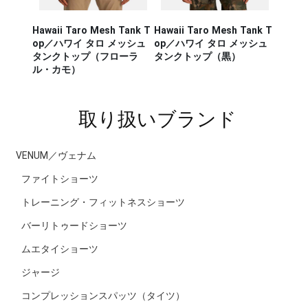
Hawaii Taro Mesh Tank T
Hawaii Taro Mesh Tank T
Hawaii
CA RUN
op／ハワイ タロ メッシュ
op／ハワイ タロ メッシュ
Rashg
／セージ・
タンクトップ（フローラ
タンクトップ（黒）
スポー
ンナー タ
ル・カモ）
ラッシ
取り扱いブランド
VENUM／ヴェナム
ファイトショーツ
トレーニング・フィットネスショーツ
バーリトゥードショーツ
ムエタイショーツ
ジャージ
コンプレッションスパッツ（タイツ）