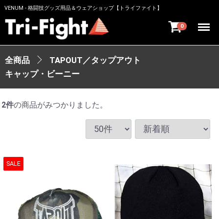
VENUM - 格闘技グッズ用品＆ウェアショップ【トライファイト】
Menu
0
全商品
TAPOUT／タップアウト
キャップ・ビーニー
2
件
の商品がみつかりました。
SALE