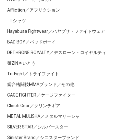
Affliction／アフリクション
Tシャツ
Hayabusa Fightwear／ハヤブサ・ファイトウェア
BAD BOY／バッドボーイ
DETHRONE ROYALTY／デスローン・ロイヤルティ
麺ZINさいとう
Tri-Fight／トライファイト
総合格闘技MMAブランド／その他
CAGE FIGHTER／ケージファイター
Clinch Gear／クリンチギア
METAL MULISHA／メタルマリーシャ
SILVER STAR／シルバースター
Sinister Brand／シニスターブランド