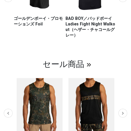
ザー M
ゴールデンボーイ・プロモ
BAD BOY／バッドボーイ
Hayab
ou Out
ーションズ Foil
Ladies Fight Night Walko
ヤブサ
ut（ヘザー・チャコールグ
CHIKA
レー）
チカラ
（白／
セール商品
»