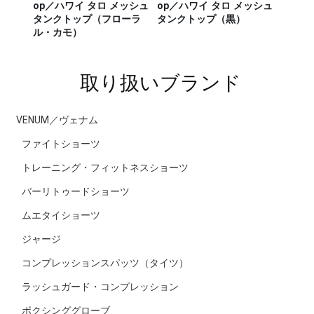
op／ハワイ タロ メッシュ
op／ハワイ タロ メッシュ
Rashg
／セージ・
タンクトップ（フローラ
タンクトップ（黒）
スポー
ンナー タ
ル・カモ）
ラッシ
取り扱いブランド
VENUM／ヴェナム
ファイトショーツ
トレーニング・フィットネスショーツ
バーリトゥードショーツ
ムエタイショーツ
ジャージ
コンプレッションスパッツ（タイツ）
ラッシュガード・コンプレッション
ボクシンググローブ