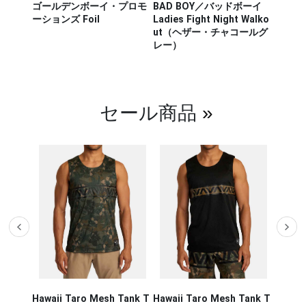
ザー M
ゴールデンボーイ・プロモ
BAD BOY／バッドボーイ
Hayab
ou Out
ーションズ Foil
Ladies Fight Night Walko
ヤブサ
ut（ヘザー・チャコールグ
CHIKA
レー）
チカラ
（白／
セール商品
»
Hawaii Taro Mesh Tank T
Hawaii Taro Mesh Tank T
Hawaii
CA RUN