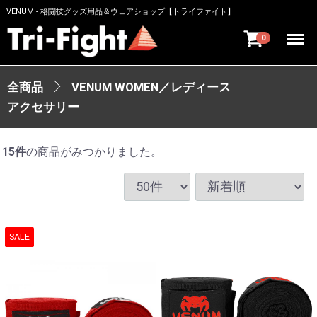
VENUM - 格闘技グッズ用品＆ウェアショップ【トライファイト】
Menu
0
全商品
VENUM WOMEN／レディース
アクセサリー
15
件
の商品がみつかりました。
SALE