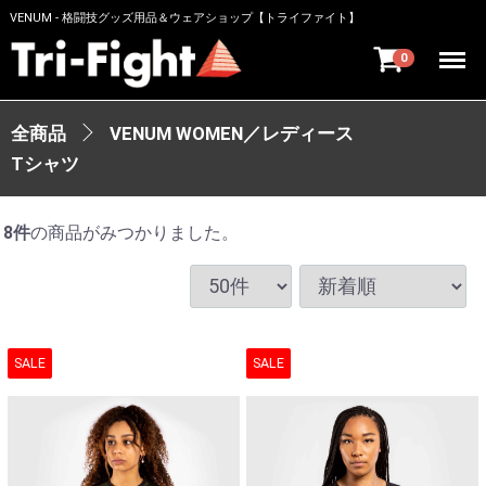
VENUM - 格闘技グッズ用品＆ウェアショップ【トライファイト】
Menu
0
全商品
VENUM WOMEN／レディース
Tシャツ
8
件
の商品がみつかりました。
SALE
SALE