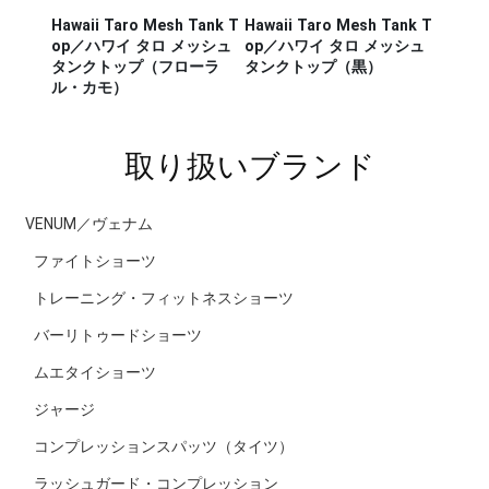
Hawaii Taro Mesh Tank T
Hawaii Taro Mesh Tank T
Hawaii
CA RUN
op／ハワイ タロ メッシュ
op／ハワイ タロ メッシュ
Rashg
／セージ・
タンクトップ（フローラ
タンクトップ（黒）
スポー
ンナー タ
ル・カモ）
ラッシ
取り扱いブランド
VENUM／ヴェナム
ファイトショーツ
トレーニング・フィットネスショーツ
バーリトゥードショーツ
ムエタイショーツ
ジャージ
コンプレッションスパッツ（タイツ）
ラッシュガード・コンプレッション