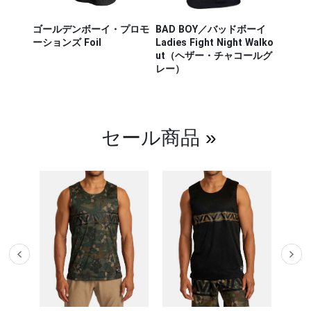
ザー M
ゴールデンボーイ・プロモ
BAD BOY／バッドボーイ
Hayab
ou Out
ーションズ Foil
Ladies Fight Night Walko
ヤブサ
ut（ヘザー・チャコールグ
CHIKA
レー）
チカラ
（白／
セール商品
»