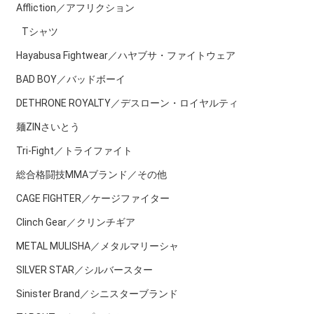
Affliction／アフリクション
Tシャツ
Hayabusa Fightwear／ハヤブサ・ファイトウェア
BAD BOY／バッドボーイ
DETHRONE ROYALTY／デスローン・ロイヤルティ
麺ZINさいとう
Tri-Fight／トライファイト
総合格闘技MMAブランド／その他
CAGE FIGHTER／ケージファイター
Clinch Gear／クリンチギア
METAL MULISHA／メタルマリーシャ
SILVER STAR／シルバースター
Sinister Brand／シニスターブランド