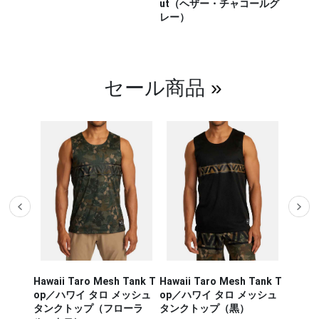
ut（ヘザー・チャコールグ
CHIKA
レー）
チカラ
（白／
セール商品
»
Hawaii Taro Mesh Tank T
Hawaii Taro Mesh Tank T
Hawaii
CA RUN
op／ハワイ タロ メッシュ
op／ハワイ タロ メッシュ
Rashg
／セージ・
タンクトップ（フローラ
タンクトップ（黒）
スポー
ンナー タ