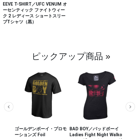
EEVE T-SHIRT／UFC VENUM オ
ーセンティック ファイトウィー
ク 2 レディース ショートスリー
ブTシャツ（黒）
ピックアップ商品
»
ザー M
ゴールデンボーイ・プロモ
BAD BOY／バッドボーイ
Hayab
ou Out
ーションズ Foil
Ladies Fight Night Walko
ヤブサ