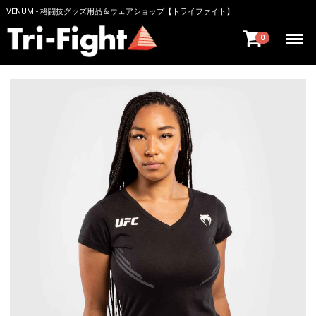
VENUM - 格闘技グッズ用品＆ウェアショップ【トライファイト】
Menu
0