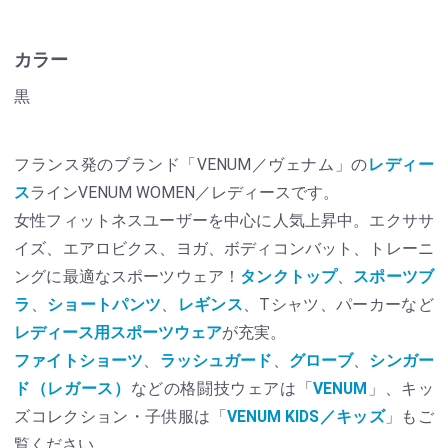
カラー
黒
フランス発のブランド「VENUM／ヴェナム」の
レディー
ス
ラインVENUM WOMEN／レディースです。
女性フィットネスユーザーを中心に人気上昇中。エクササ
イズ、エアロビクス、ヨガ、ボディコンバット、トレーニ
ングに最適なスポーツウェア！
タンクトップ
、
スポーツブ
ラ
、
ショートパンツ
、
レギンス
、Tシャツ、パーカーなど
レディース用スポーツウェア
が充実。
ファイトショーツ
、
ラッシュガード
、
グローブ
、
シンガー
ド（レガース）
などの格闘技ウェアは「
VENUM
」、キッ
ズコレクション・子供服は「
VENUM KIDS／キッズ
」もご
覧ください。