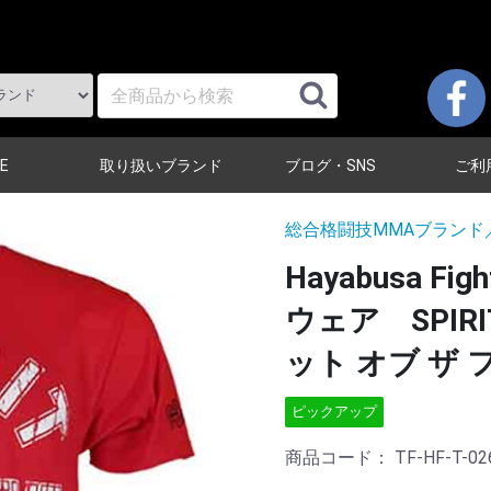
E
取り扱いブランド
ブログ・SNS
ご利
総合格闘技MMAブランド
Hayabusa 
ウェア SPIRIT
ット オブ ザ
ピックアップ
商品コード：
TF-HF-T-02