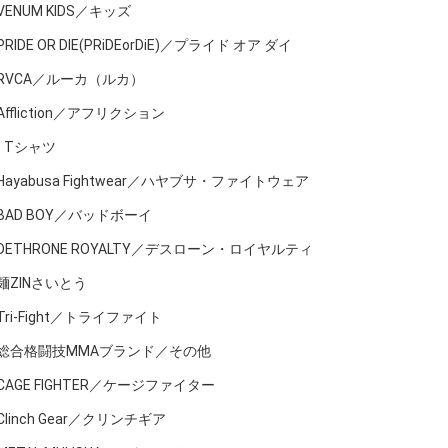
VENUM KIDS／キッズ
PRIDE OR DIE(PRiDEorDiE)／プライド オア ダイ
RVCA／ルーカ（ルカ）
Affliction／アフリクション
Tシャツ
Hayabusa Fightwear／ハヤブサ・ファイトウェア
BAD BOY／バッドボーイ
DETHRONE ROYALTY／デスローン・ロイヤルティ
麺ZINさいとう
Tri-Fight／トライファイト
総合格闘技MMAブランド／その他
CAGE FIGHTER／ケージファイター
Clinch Gear／クリンチギア