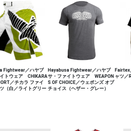
htwear／ハヤブ
Hayabusa Fightwear／ハヤブ
Fairtex／
ア CHIKARA
サ・ファイトウェア WEAPON
ャツ／Red Sta
T／チカラ ファイ
S OF CHOICE／ウェポンズ オブ
／ライトグリー
チョイス（ヘザー・グレー）