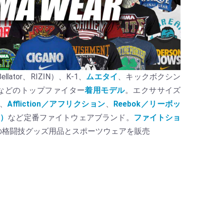
lator、RIZIN）、K-1、
ムエタイ
、キックボクシン
などのトップファイター
着用モデル
。エクササイズ
、
Affliction／アフリクション
、
Reebok／リーボッ
カ）
など定番ファイトウェアブランド。
ファイトショ
の格闘技グッズ用品とスポーツウェアを販売