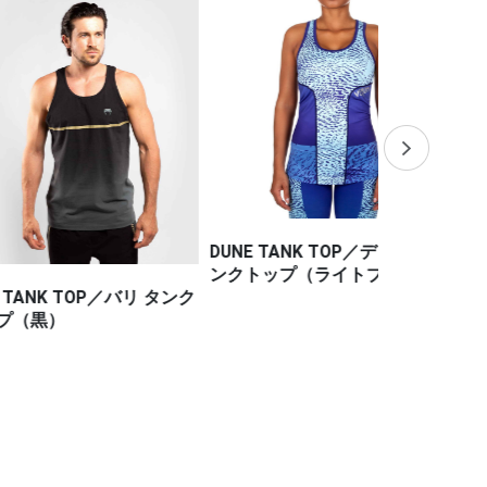
DUNE TANK TOP／デューン タ
ンクトップ（ライトブルー）
TOP／バリ タンク
NAKAHI TA
ンクトップ（