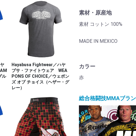
素材・原産地
素材 コットン 100%
MADE IN MEXICO
ハヤ
Hayabusa Fightwear／ハヤ
カラー
AM
ブサ・ファイトウェア WEA
ブル
PONS OF CHOICE／ウェポン
赤
ズ オブ チョイス（ヘザー・グ
レー）
総合格闘技MMAブラ