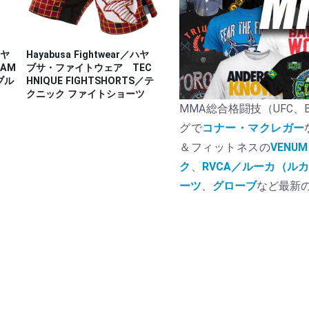
ハヤ
Hayabusa Fightwear／ハヤ
AM
ブサ・ファイトウェア TEC
ブル
HNIQUE FIGHTSHORTS／テ
クニック ファイトショーツ
MMA総合格闘技（UFC、Bel
グで
コナー・マクレガー
＆フィットネスの
VENUM
ク
、
RVCA／ルーカ（ル
ーツ
、
グローブ
など最新