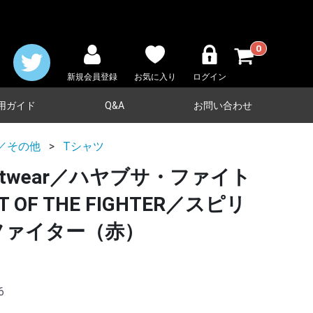
0
新規会員登録
お気に入り
ログイン
用ガイド
Q&A
お問い合わせ
／その他
Tシャツ
Fightwear／ハヤブサ・ファイト
 OF THE FIGHTER／スピリ
 ファイター（赤）
6