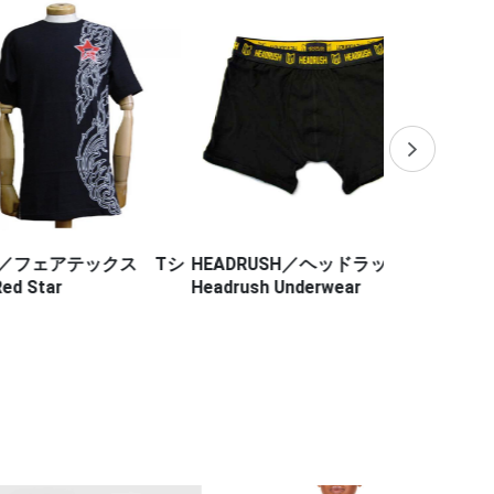
フェアテックス Tシ
HEADRUSH／ヘッドラッシュ
HALEO／
r
Headrush Underwear
ム（徳留一樹 
ンクラス 27
イトショーツ