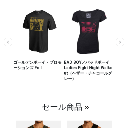
ザー M
ゴールデンボーイ・プロモ
BAD BOY／バッドボーイ
Hayab
ou Out
ーションズ Foil
Ladies Fight Night Walko
ヤブサ
ut（ヘザー・チャコールグ
CHIKA
レー）
チカラ
（白／
セール商品
»