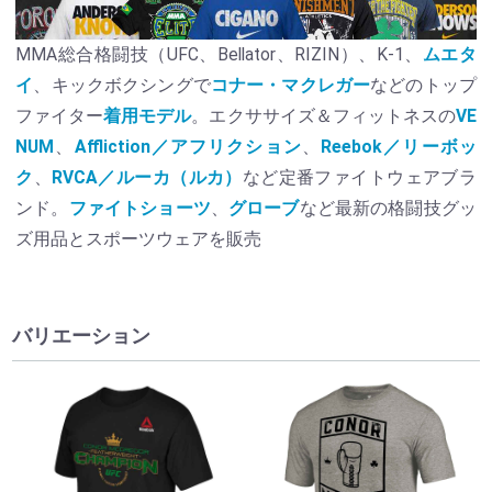
MMA総合格闘技（UFC、Bellator、RIZIN）、K-1、
ムエタ
イ
、キックボクシングで
コナー・マクレガー
などのトップ
ファイター
着用モデル
。エクササイズ＆フィットネスの
VE
NUM
、
Affliction／アフリクション
、
Reebok／リーボッ
ク
、
RVCA／ルーカ（ルカ）
など定番ファイトウェアブラ
ンド。
ファイトショーツ
、
グローブ
など最新の格闘技グッ
ズ用品とスポーツウェアを販売
バリエーション