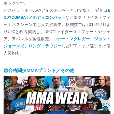
ボックです。
バスケットボールやアイスホッケーだけでなく、近年は
B
ODYCOMBAT／ボディコンバット
などエクササイズ・フィ
ットネスシーンでも人気沸騰中。格闘技では2015年7月よ
りUFCと独占契約し、UFCファイターユニフォームやウェ
ア、アパレルを製造販売。
コナー・マクレガー
、
ジョン・
ジョーンズ
、
ロンダ・ラウジー
などUFCトップ選手とは個
人契約も。
総合格闘技MMAブランド／その他