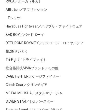
RVCA／ルーカ（ルカ）
Affliction／アフリクション
Tシャツ
Hayabusa Fightwear／ハヤブサ・ファイトウェア
BAD BOY／バッドボーイ
DETHRONE ROYALTY／デスローン・ロイヤルティ
麺ZINさいとう
Tri-Fight／トライファイト
総合格闘技MMAブランド／その他
CAGE FIGHTER／ケージファイター
Clinch Gear／クリンチギア
METAL MULISHA／メタルマリーシャ
SILVER STAR／シルバースター
Sinister Brand／シニスターブランド