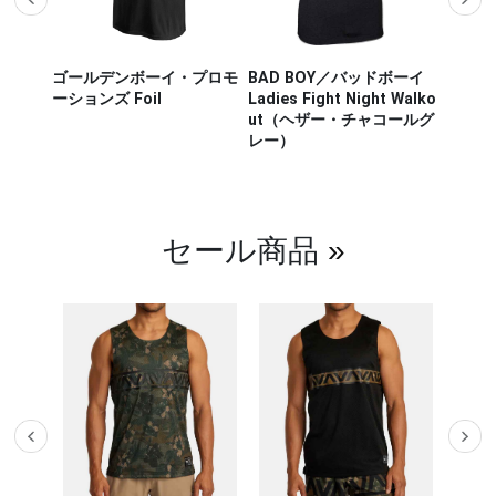
ザー M
ゴールデンボーイ・プロモ
BAD BOY／バッドボーイ
Hayab
ou Out
ーションズ Foil
Ladies Fight Night Walko
ヤブサ
ut（ヘザー・チャコールグ
CHIKA
レー）
チカラ
（白／
セール商品
»