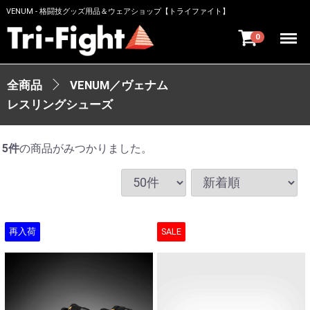
VENUM - 格闘技グッズ用品＆ウェアショップ【トライファイト】
Menu
0
全商品
VENUM／ヴェナム
レスリングシューズ
5
件
の商品がみつかりました。
再入荷
SALE