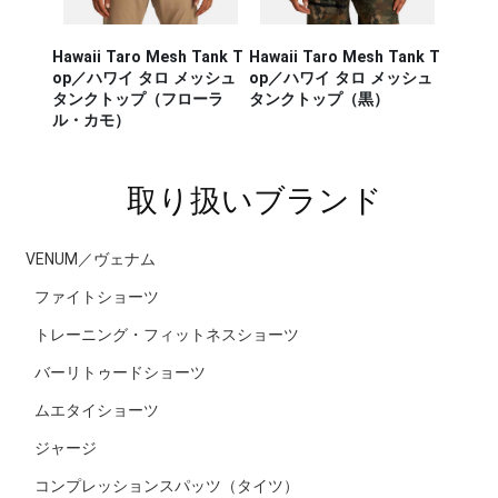
Hawaii Taro Mesh Tank T
Hawaii Taro Mesh Tank T
Hawaii
CA RUN
op／ハワイ タロ メッシュ
op／ハワイ タロ メッシュ
Rashg
／セージ・
タンクトップ（フローラ
タンクトップ（黒）
スポー
ンナー タ
ル・カモ）
ラッシ
取り扱いブランド
VENUM／ヴェナム
ファイトショーツ
トレーニング・フィットネスショーツ
バーリトゥードショーツ
ムエタイショーツ
ジャージ
コンプレッションスパッツ（タイツ）