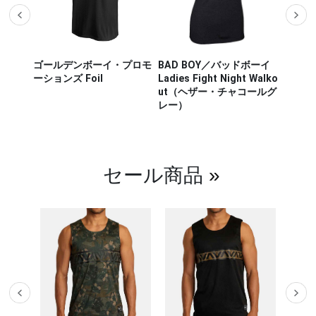
ザー M
ゴールデンボーイ・プロモ
BAD BOY／バッドボーイ
Hayab
ou Out
ーションズ Foil
Ladies Fight Night Walko
ヤブサ
ut（ヘザー・チャコールグ
CHIKA
レー）
チカラ
（白／
セール商品
»