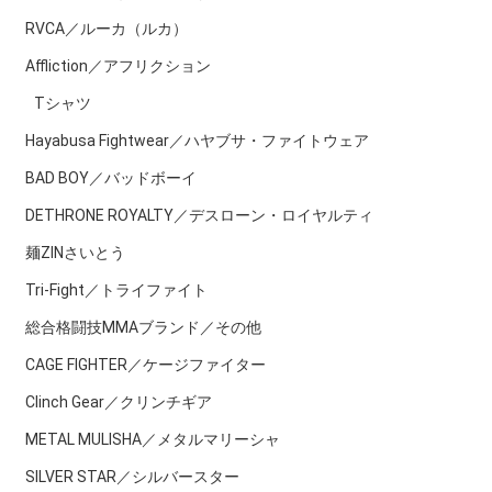
RVCA／ルーカ（ルカ）
Affliction／アフリクション
Tシャツ
Hayabusa Fightwear／ハヤブサ・ファイトウェア
BAD BOY／バッドボーイ
DETHRONE ROYALTY／デスローン・ロイヤルティ
麺ZINさいとう
Tri-Fight／トライファイト
総合格闘技MMAブランド／その他
CAGE FIGHTER／ケージファイター
Clinch Gear／クリンチギア
METAL MULISHA／メタルマリーシャ
SILVER STAR／シルバースター