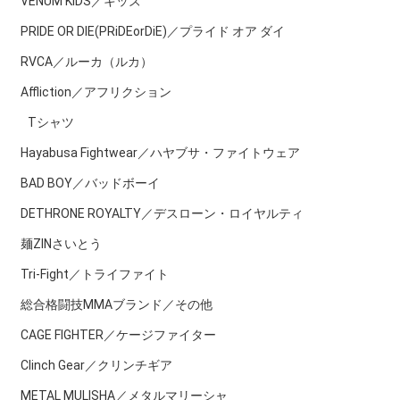
VENUM KIDS／キッズ
PRIDE OR DIE(PRiDEorDiE)／プライド オア ダイ
RVCA／ルーカ（ルカ）
Affliction／アフリクション
Tシャツ
Hayabusa Fightwear／ハヤブサ・ファイトウェア
BAD BOY／バッドボーイ
DETHRONE ROYALTY／デスローン・ロイヤルティ
麺ZINさいとう
Tri-Fight／トライファイト
総合格闘技MMAブランド／その他
CAGE FIGHTER／ケージファイター
Clinch Gear／クリンチギア
METAL MULISHA／メタルマリーシャ