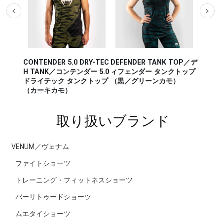
CONTENDER 5.0 DRY-TEC
DEFENDER TANK TOP／デ
AERO 
K TOP
H TANK／コンテンダー 5.0
ィフェンダー タンクトップ
アロ 2
 タンク
ドライテック タンクトップ
（黒／グリーンカモ）
レー／
オレン
（カーキカモ）
取り扱いブランド
VENUM／ヴェナム
ファイトショーツ
トレーニング・フィットネスショーツ
バーリトゥードショーツ
ムエタイショーツ