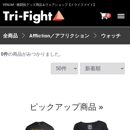
VENUM - 格闘技グッズ用品＆ウェアショップ【トライファイト】
Menu
0
全商品
Affliction／アフリクション
ウォッチ
0
件
の商品がみつかりました。
ピックアップ商品
»