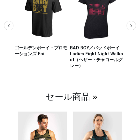
ザー M
ゴールデンボーイ・プロモ
BAD BOY／バッドボーイ
Hayab
ou Out
ーションズ Foil
Ladies Fight Night Walko
ヤブサ
ut（ヘザー・チャコールグ
CHIKA
レー）
チカラ
（白／
セール商品
»