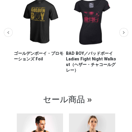
ルデンボーイ・プロモ
BAD BOY／バッドボーイ
Hayabusa Fightw
ンズ Foil
Ladies Fight Night Walko
ヤブサ・ファイト
ut（ヘザー・チャコールグ
CHIKARA FIGHT
レー）
チカラ ファイトシ
（白／ライトグリ
セール商品
»