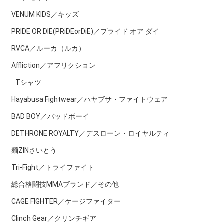
VENUM KIDS／キッズ
PRIDE OR DIE(PRiDEorDiE)／プライド オア ダイ
RVCA／ルーカ（ルカ）
Affliction／アフリクション
Tシャツ
Hayabusa Fightwear／ハヤブサ・ファイトウェア
BAD BOY／バッドボーイ
DETHRONE ROYALTY／デスローン・ロイヤルティ
麺ZINさいとう
Tri-Fight／トライファイト
総合格闘技MMAブランド／その他
CAGE FIGHTER／ケージファイター
Clinch Gear／クリンチギア