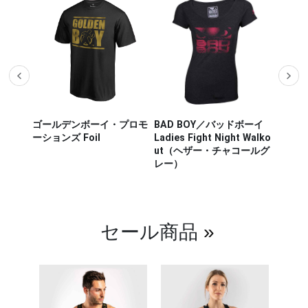
ザー M
ゴールデンボーイ・プロモ
BAD BOY／バッドボーイ
Hayab
ou Out
ーションズ Foil
Ladies Fight Night Walko
ヤブサ
ut（ヘザー・チャコールグ
CHIKA
レー）
チカラ
（白／
セール商品
»