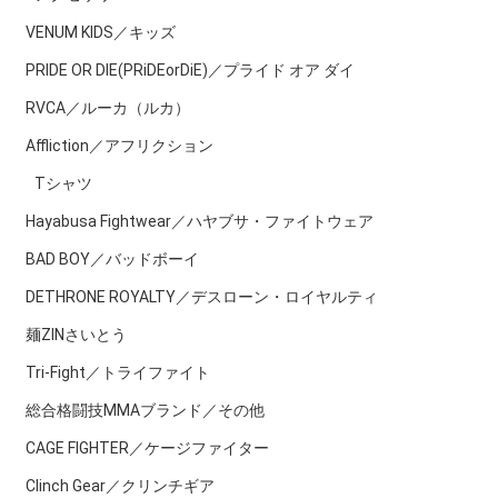
VENUM KIDS／キッズ
PRIDE OR DIE(PRiDEorDiE)／プライド オア ダイ
RVCA／ルーカ（ルカ）
Affliction／アフリクション
Tシャツ
Hayabusa Fightwear／ハヤブサ・ファイトウェア
BAD BOY／バッドボーイ
DETHRONE ROYALTY／デスローン・ロイヤルティ
麺ZINさいとう
Tri-Fight／トライファイト
総合格闘技MMAブランド／その他
CAGE FIGHTER／ケージファイター
Clinch Gear／クリンチギア