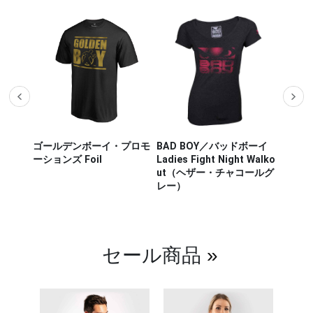
ザー M
ゴールデンボーイ・プロモ
BAD BOY／バッドボーイ
Hayab
ou Out
ーションズ Foil
Ladies Fight Night Walko
ヤブサ
ut（ヘザー・チャコールグ
CHIKA
レー）
チカラ
（白／
セール商品
»