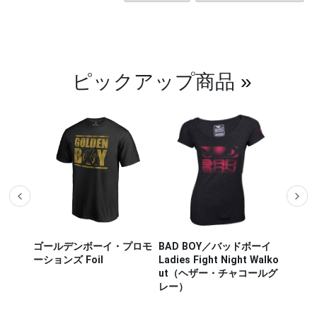
ピックアップ商品
»
ザー M
ゴールデンボーイ・プロモ
BAD BOY／バッドボーイ
Hayab
ou Out
ーションズ Foil
Ladies Fight Night Walko
ヤブサ
ut（ヘザー・チャコールグ
CHIKA
レー）
チカラ
（白／