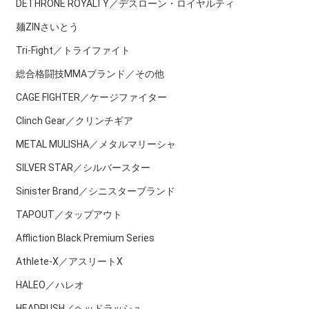
DETHRONE ROYALTY／デスローン・ロイヤルティ
麺ZINさいとう
Tri-Fight／トライファイト
総合格闘技MMAブランド／その他
CAGE FIGHTER／ケージファイター
Clinch Gear／クリンチギア
METAL MULISHA／メタルマリーシャ
SILVER STAR／シルバースター
Sinister Brand／シニスターブランド
TAPOUT／タップアウト
Affliction Black Premium Series
Athlete-X／アスリートX
HALEO／ハレオ
HEADRUSH／ヘッドラッシュ