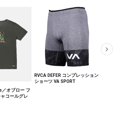
R コンプレッション
PORT
MT FLAGS MUAY THAI SHORT
MT FLAGS M
S BELGIUM FLAG／MT フラッ
S FRENCH 
グス ムエタイショーツ ベルギ
ス ムエタイ
ーフラッグ
フラッグ