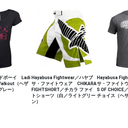
htwear／ハヤブ
Hayabusa Fightwear／ハヤブ
Fairtex／
ア CHIKARA
サ・ファイトウェア WEAPON
ャツ／Red Sta
T／チカラ ファイ
S OF CHOICE／ウェポンズ オブ
／ライトグリー
チョイス（ヘザー・グレー）