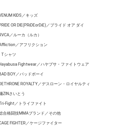
VENUM KIDS／キッズ
PRIDE OR DIE(PRiDEorDiE)／プライド オア ダイ
RVCA／ルーカ（ルカ）
Affliction／アフリクション
Tシャツ
Hayabusa Fightwear／ハヤブサ・ファイトウェア
BAD BOY／バッドボーイ
DETHRONE ROYALTY／デスローン・ロイヤルティ
麺ZINさいとう
Tri-Fight／トライファイト
総合格闘技MMAブランド／その他
CAGE FIGHTER／ケージファイター