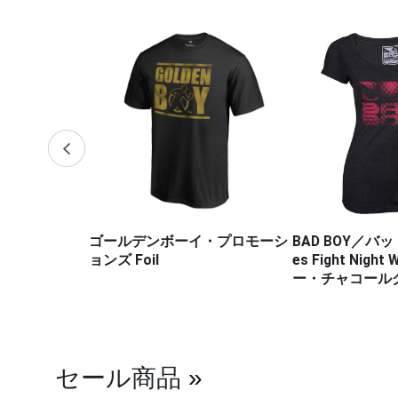
・プロモーシ
BAD BOY／バッドボーイ Ladi
Hayabusa Fig
es Fight Night Walkout（ヘザ
サ・ファイトウェ
ー・チャコールグレー）
FIGHTSHOR
トショーツ（白
ン）
セール商品
»