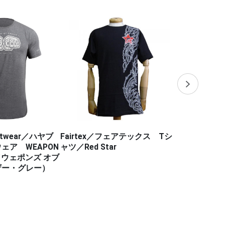
フェアテックス Tシ
HEADRUSH／ヘッドラッシュ
HALEO／
r
Headrush Underwear
ム（徳留一樹 
ンクラス 27
イトショーツ