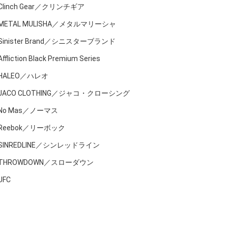
Clinch Gear／クリンチギア
METAL MULISHA／メタルマリーシャ
Sinister Brand／シニスターブランド
Affliction Black Premium Series
HALEO／ハレオ
JACO CLOTHING／ジャコ・クローシング
No Mas／ノーマス
Reebok／リーボック
SINREDLINE／シンレッドライン
THROWDOWN／スローダウン
UFC