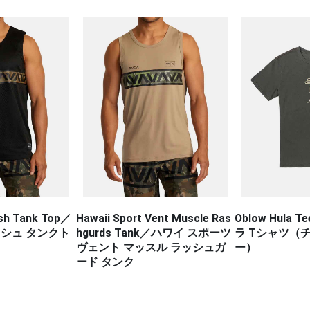
RVCA DEFE
ショーツ VA S
ent Muscle Ras
Oblow Hula Tee／オブロー フ
k／ハワイ スポーツ
ラ Tシャツ（チャコールグレ
ル ラッシュガ
ー）