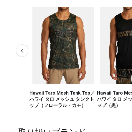
h Tank Top／
Hawaii Taro Mesh Tank Top／
Hawaii Sport V
シュ タンクト
ハワイ タロ メッシュ タンクト
hgurds Tan
・カモ）
ップ（黒）
ヴェント マッス
ード タンク
取り扱いブランド