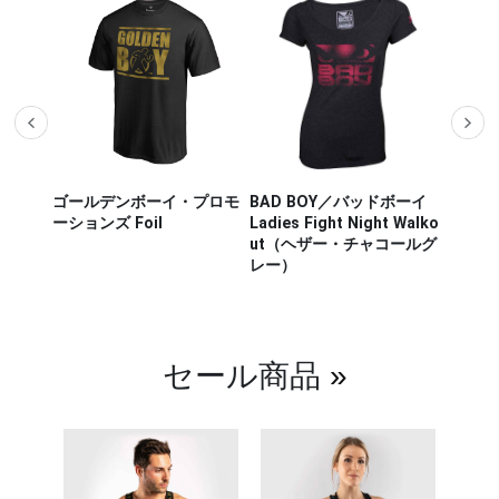
ザー M
ゴールデンボーイ・プロモ
BAD BOY／バッドボーイ
Hayab
ou Out
ーションズ Foil
Ladies Fight Night Walko
ヤブサ
ut（ヘザー・チャコールグ
CHIKA
レー）
チカラ
（白／
セール商品
»