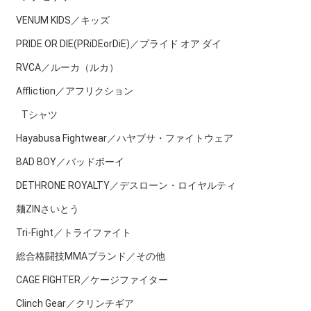
VENUM KIDS／キッズ
PRIDE OR DIE(PRiDEorDiE)／プライド オア ダイ
RVCA／ルーカ（ルカ）
Affliction／アフリクション
Tシャツ
Hayabusa Fightwear／ハヤブサ・ファイトウェア
BAD BOY／バッドボーイ
DETHRONE ROYALTY／デスローン・ロイヤルティ
麺ZINさいとう
Tri-Fight／トライファイト
総合格闘技MMAブランド／その他
CAGE FIGHTER／ケージファイター
Clinch Gear／クリンチギア