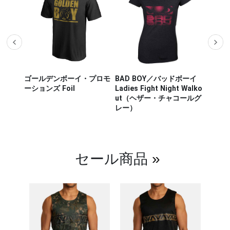
ザー M
ゴールデンボーイ・プロモ
BAD BOY／バッドボーイ
Hayab
ou Out
ーションズ Foil
Ladies Fight Night Walko
ヤブサ
ut（ヘザー・チャコールグ
CHIKA
レー）
チカラ
（白／
セール商品
»