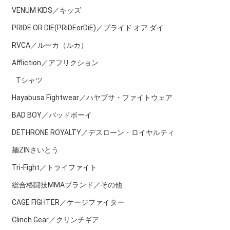
VENUM KIDS／キッズ
PRIDE OR DIE(PRiDEorDiE)／プライド オア ダイ
RVCA／ルーカ（ルカ）
Affliction／アフリクション
Tシャツ
Hayabusa Fightwear／ハヤブサ・ファイトウェア
BAD BOY／バッドボーイ
DETHRONE ROYALTY／デスローン・ロイヤルティ
麺ZINさいとう
Tri-Fight／トライファイト
総合格闘技MMAブランド／その他
CAGE FIGHTER／ケージファイター
Clinch Gear／クリンチギア