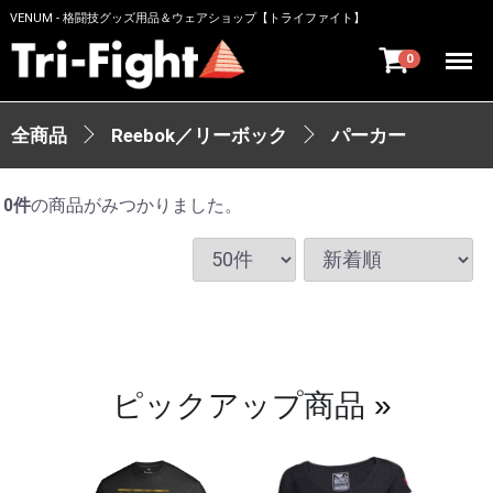
VENUM - 格闘技グッズ用品＆ウェアショップ【トライファイト】
Menu
0
全商品
Reebok／リーボック
パーカー
0
件
の商品がみつかりました。
ピックアップ商品
»