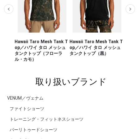
Hawaii Taro Mesh Tank T
Hawaii Taro Mesh Tank T
Hawaii
CA RUN
op／ハワイ タロ メッシュ
op／ハワイ タロ メッシュ
Rashg
／セージ・
タンクトップ（フローラ
タンクトップ（黒）
スポー
ンナー タ
ル・カモ）
ラッシ
取り扱いブランド
VENUM／ヴェナム
ファイトショーツ
トレーニング・フィットネスショーツ
バーリトゥードショーツ