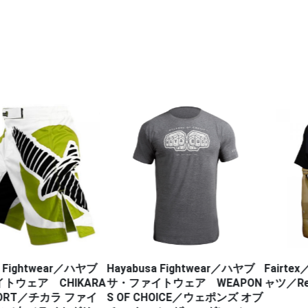
htwear／ハヤブ
Hayabusa Fightwear／ハヤブ
Fairtex／
ア CHIKARA
サ・ファイトウェア WEAPON
ャツ／Red Sta
T／チカラ ファイ
S OF CHOICE／ウェポンズ オブ