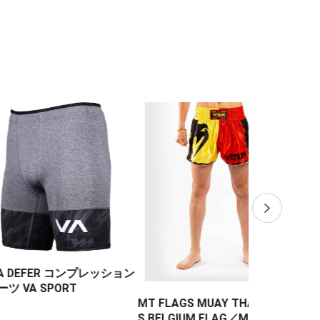
イトショーツ
R コンプレッション
PORT
MT FLAGS MUAY THAI SHORT
MT FLAGS M
S BELGIUM FLAG／MT フラッ
S FRENCH 