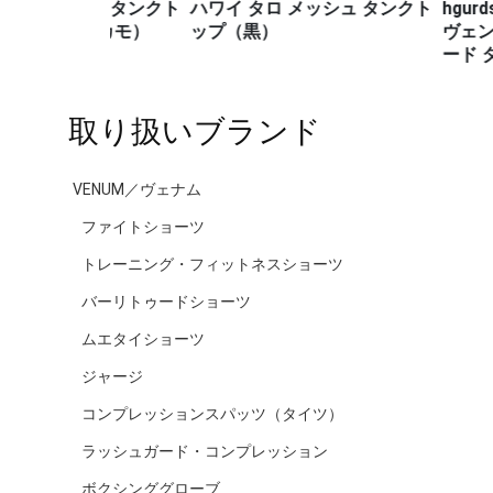
シュ タンクト
ハワイ タロ メッシュ タンクト
hgurds Tan
・カモ）
ップ（黒）
ヴェント マッス
ード タンク
取り扱いブランド
VENUM／ヴェナム
ファイトショーツ
トレーニング・フィットネスショーツ
バーリトゥードショーツ
ムエタイショーツ
ジャージ
コンプレッションスパッツ（タイツ）
ラッシュガード・コンプレッション
ボクシンググローブ