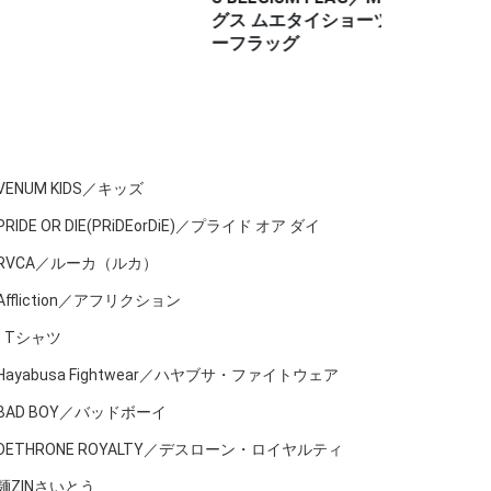
グス ムエタイショーツ ベルギ
ス ムエタイ
ーフラッグ
フラッグ
VENUM KIDS／キッズ
PRIDE OR DIE(PRiDEorDiE)／プライド オア ダイ
RVCA／ルーカ（ルカ）
Affliction／アフリクション
Tシャツ
Hayabusa Fightwear／ハヤブサ・ファイトウェア
BAD BOY／バッドボーイ
DETHRONE ROYALTY／デスローン・ロイヤルティ
麺ZINさいとう