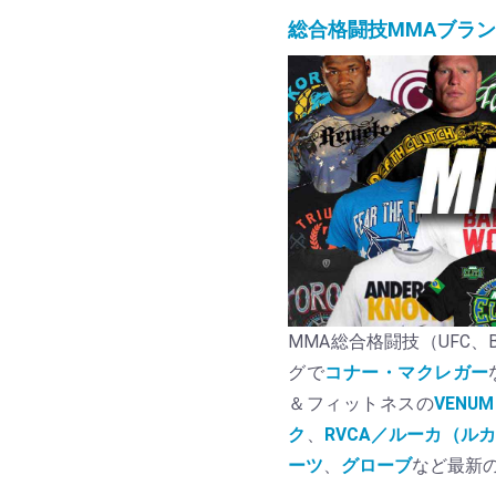
総合格闘技MMAブラ
MMA総合格闘技（UFC、Bel
グで
コナー・マクレガー
＆フィットネスの
VENUM
ク
、
RVCA／ルーカ（ル
ーツ
、
グローブ
など最新