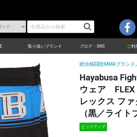
E
取り扱いブランド
ブログ・SNS
ご利
総合格闘技MMAブランド
Hayabusa 
ウェア FLEX F
レックス ファ
（黒／ライト
ピックアップ