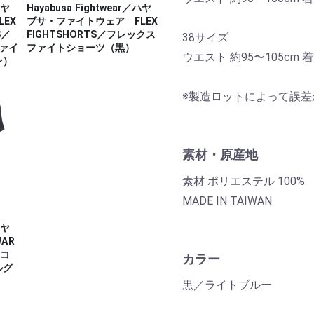
ハヤ
Hayabusa Fightwear／ハヤ
EX
ブサ・ファイトウェア FLEX
S／
FIGHTSHORTS／フレックス
38サイズ
ファイ
ファイトショーツ（黒）
ウエスト 約95〜105cm 着丈
ン）
※製造ロットによって誤
素材・原産地
素材 ポリエステル 100%
MADE IN TAIWAN
ハヤ
AR
 コ
カラー
ルグ
黒／ライトブルー