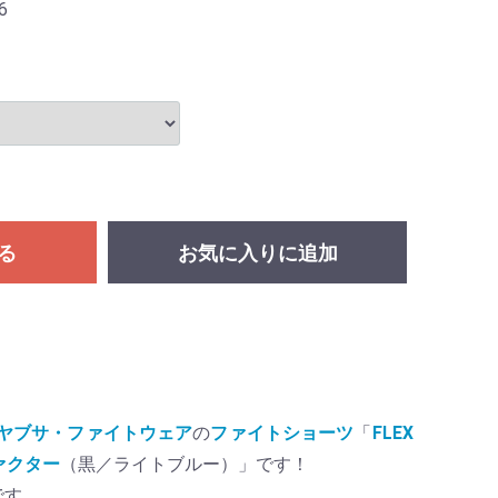
6
る
お気に入りに追加
ar／ハヤブサ・ファイトウェア
の
ファイトショーツ
「
FLEX
ファクター
（黒／ライトブルー）」です！
です。