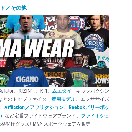
ンド／その他
lator、RIZIN）、K-1、
ムエタイ
、キックボクシン
などのトップファイター
着用モデル
。エクササイズ
、
Affliction／アフリクション
、
Reebok／リーボッ
カ）
など定番ファイトウェアブランド。
ファイトショ
の格闘技グッズ用品とスポーツウェアを販売