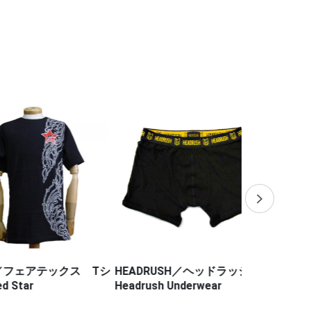
フェアテックス Tシ
HEADRUSH／ヘッドラッシュ
HALEO／
r
Headrush Underwear
ム（徳留一樹 
ンクラス 27