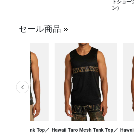
トショーツ（白
ン）
セール商品
»
h Tank Top／
Hawaii Taro Mesh Tank Top／
Hawaii Sport V