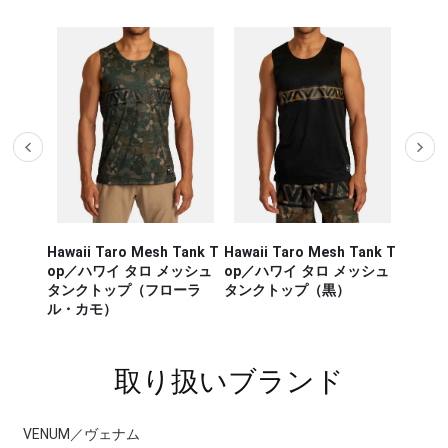
Hawaii Taro Mesh Tank T
Hawaii Taro Mesh Tank T
Hawaii
CA RUN
op／ハワイ タロ メッシュ
op／ハワイ タロ メッシュ
Rashg
／セージ・
タンクトップ（フローラ
タンクトップ（黒）
スポー
ンナー タ
ル・カモ）
ラッシ
取り扱いブランド
VENUM／ヴェナム