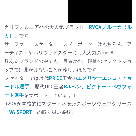
カリフォルニア発の大人気ブランド「
RVCA／ルーカ（ル
カ）
」です！
サーファー、スケーター、スノーボーダーはもちろん、ア
ーティストやハリウッドスターにも大人気のRVCA！
数あるブランドの中でも一目置かれ、現地のセレクトショ
ップでは見かけないことが珍しいほどです！
ファイターでは歴代
PRIDE
王者の
エメリヤーエンコ・ヒョ
ードル選手
、歴代UFC王者
BJ.ペン
、
ビクトー・ベウフォ
ート選手
をサポートしています！
RVCAが本格的にスタートさせたスポーツウェアシリーズ
「
VA SPORT
」の取り扱い多数。