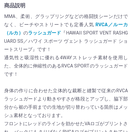
商品説明
MMA、柔術、グラップリングなどの格闘技シーンだけで
なく、ビーチやストリートでも定番人気
RVCA／ルーカ
（ルカ）
の
ラッシュガード
『HAWAII SPORT VENT RASHG
UARD SS／ハワイ スポーツ ヴェント ラッシュガード ショ
ートスリーブ』です！
通気性と吸湿性に優れる4WAYストレッチ素材を使用し
た、全体的に伸縮性のあるRVCA SPORTのラッシュガード
です！
身体の作りに合わせた立体的な裁断と縫製で従来のRVCA
ラッシュガードより動きやすさが格段とアップし、脇下部
分から裾の手前までの生地が切り替わっている箇所はメッ
シュ素材となっております。
フロントにレッドのラインを効かせたVAロゴがプリントさ
れ、バックにもさりげなくRVCAロゴがプリントされてい