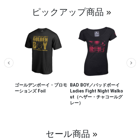
ピックアップ商品
»
ザー M
ゴールデンボーイ・プロモ
BAD BOY／バッドボーイ
Hayab
ou Out
ーションズ Foil
Ladies Fight Night Walko
ヤブサ
ut（ヘザー・チャコールグ
CHIKA
レー）
チカラ
（白／
セール商品
»