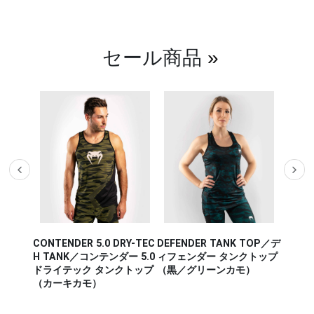
（白／ライトグリーン）
（ヘザ
セール商品
»
Roots
オブ・
RY-TEC
DEFENDER TANK TOP／デ
AERO 2.0 TANK TOP／エ
イ・テ
ー 5.0
ィフェンダー タンクトップ
アロ 2.0 タンクトップ（グ
クトップ
（黒／グリーンカモ）
レー／シアン）