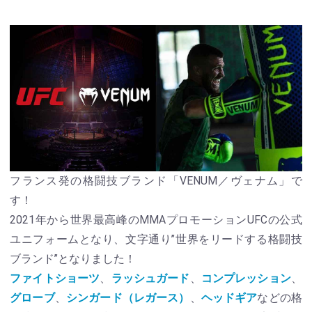
フランス発の格闘技ブランド「VENUM／ヴェナム」で
す！
2021年から世界最高峰のMMAプロモーションUFCの公式
ユニフォームとなり、文字通り”世界をリードする格闘技
ブランド”となりました！
ファイトショーツ
、
ラッシュガード
、
コンプレッション
、
グローブ
、
シンガード（レガース）
、
ヘッドギア
などの格