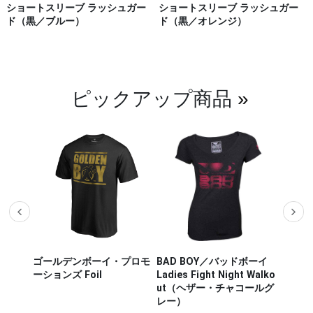
ショートスリーブ ラッシュガー
ショートスリーブ ラッシュガー
ド（黒／ブルー）
ド（黒／オレンジ）
ピックアップ商品
»
プロモ
BAD BOY／バッドボーイ
Hayabusa Fightwear／ハ
Hayab
Ladies Fight Night Walko
ヤブサ・ファイトウェア
ヤブサ
ut（ヘザー・チャコールグ
CHIKARA FIGHTSHORT／
WEAPO
レー）
チカラ ファイトショーツ
ウェポ