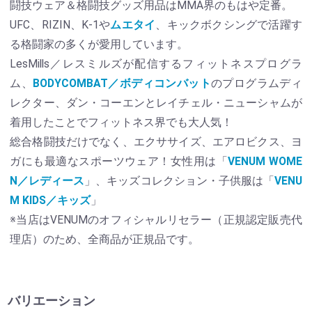
闘技ウェア＆格闘技グッズ用品はMMA界のもはや定番。
UFC、RIZIN、K-1や
ムエタイ
、キックボクシングで活躍す
る格闘家の多くが愛用しています。
LesMills／レスミルズが配信するフィットネスプログラ
ム、
BODYCOMBAT／ボディコンバット
のプログラムディ
レクター、ダン・コーエンとレイチェル・ニューシャムが
着用したことでフィットネス界でも大人気！
総合格闘技だけでなく、エクササイズ、エアロビクス、ヨ
ガにも最適なスポーツウェア！女性用は「
VENUM WOME
N／レディース
」、キッズコレクション・子供服は「
VENU
M KIDS／キッズ
」
※当店はVENUMのオフィシャルリセラー（正規認定販売代
理店）のため、全商品が正規品です。
バリエーション