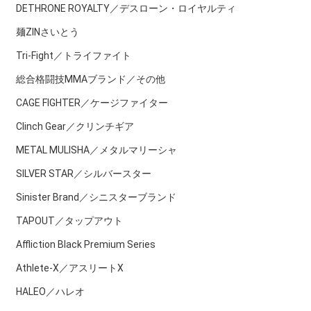
DETHRONE ROYALTY／デスローン・ロイヤルティ
麺ZINさいとう
Tri-Fight／トライファイト
総合格闘技MMAブランド／その他
CAGE FIGHTER／ケージファイター
Clinch Gear／クリンチギア
METAL MULISHA／メタルマリーシャ
SILVER STAR／シルバースター
Sinister Brand／シニスターブランド
TAPOUT／タップアウト
Affliction Black Premium Series
Athlete-X／アスリートX
HALEO／ハレオ