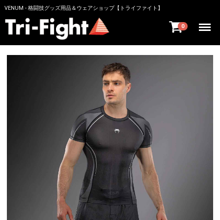
VENUM - 格闘技グッズ用品＆ウェアショップ【トライファイト】
Menu
0