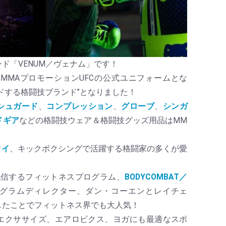
ド「VENUM／ヴェナム」です！
のMMAプロモーションUFCの公式ユニフォームとな
ドする格闘技ブランド”となりました！
シュガード
、
コンプレッション
、
グローブ
、
シンガ
ドギア
などの格闘技ウェア＆格闘技グッズ用品はMM
タイ
、キックボクシングで活躍する格闘家の多くが愛
ズが配信するフィットネスプログラム、
BODYCOMBAT／
グラムディレクター、ダン・コーエンとレイチェ
したことでフィットネス界でも大人気！
エクササイズ、エアロビクス、ヨガにも最適なスポ