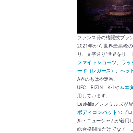
フランス発の格闘技ブラン
2021年から世界最高峰
り、文字通り”世界をリー
ファイトショーツ
、
ラッ
ード（レガース）
、
ヘッ
A界のもはや定番。
UFC、RIZIN、K-1や
ムエ
用しています。
LesMills／レスミル
ボディコンバット
のプロ
ル・ニューシャムが着用
総合格闘技だけでなく、