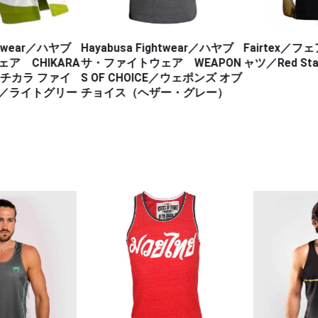
htwear／ハヤブ
Hayabusa Fightwear／ハヤブ
Fairtex／
ア CHIKARA
サ・ファイトウェア WEAPON
ャツ／Red Sta
T／チカラ ファイ
S OF CHOICE／ウェポンズ オブ
／ライトグリー
チョイス（ヘザー・グレー）