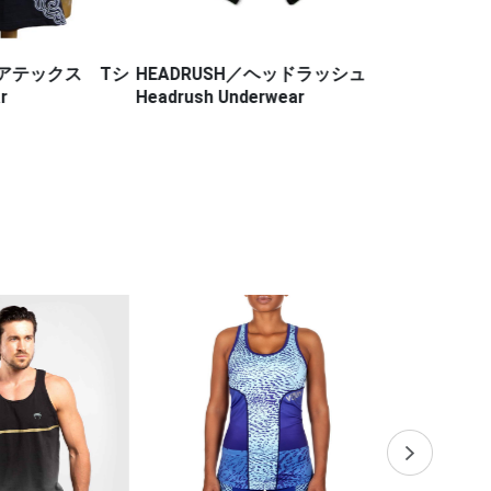
フェアテックス Tシ
HEADRUSH／ヘッドラッシュ
HALEO／
r
Headrush Underwear
ム（徳留一樹 
ンクラス 27
イトショーツ