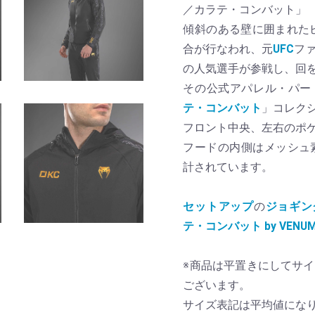
／カラテ・コンバット」
傾斜のある壁に囲まれたピ
合が行なわれ、元
UFC
フ
の人気選手が参戦し、回
その公式アパレル・パート
テ・コンバット
」コレク
フロント中央、左右のポ
フードの内側はメッシュ
計されています。
セットアップ
の
ジョギン
テ・コンバット by VENU
※商品は平置きにしてサ
ございます。
サイズ表記は平均値にな