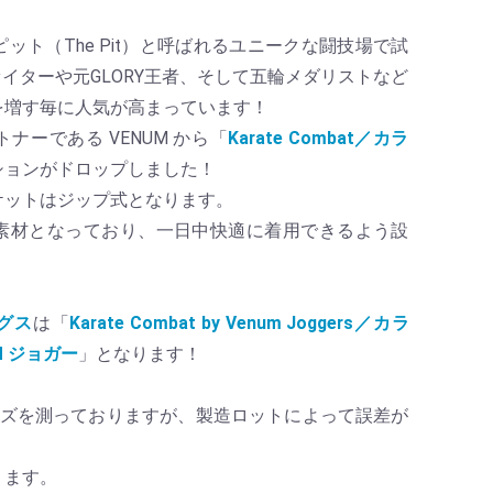
ット（The Pit）と呼ばれるユニークな闘技場で試
ァイターや元GLORY王者、そして五輪メダリストなど
を増す毎に人気が高まっています！
ナーである VENUM から「
Karate Combat／カラ
ションがドロップしました！
ケットはジップ式となります。
素材となっており、一日中快適に着用できるよう設
グス
は「
Karate Combat by Venum Joggers／カラ
M ジョガー
」となります！
イズを測っておりますが、製造ロットによって誤差が
ります。