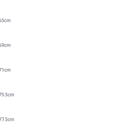
5cm
9cm
1cm
.5cm
.5cm