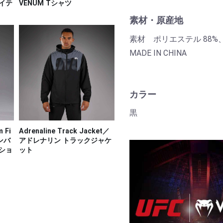
ライテ
VENUM Tシャツ
素材・原産地
素材 ポリエステル 88%
MADE IN CHINA
カラー
黒
m Fi
Adrenaline Track Jacket／
コンバ
アドレナリン トラックジャケ
トショ
ット