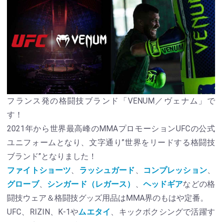
フランス発の格闘技ブランド「VENUM／ヴェナム」で
す！
2021年から世界最高峰のMMAプロモーションUFCの公式
ユニフォームとなり、文字通り”世界をリードする格闘技
ブランド”となりました！
ファイトショーツ
、
ラッシュガード
、
コンプレッション
、
グローブ
、
シンガード（レガース）
、
ヘッドギア
などの格
闘技ウェア＆格闘技グッズ用品はMMA界のもはや定番。
UFC、RIZIN、K-1や
ムエタイ
、キックボクシングで活躍す