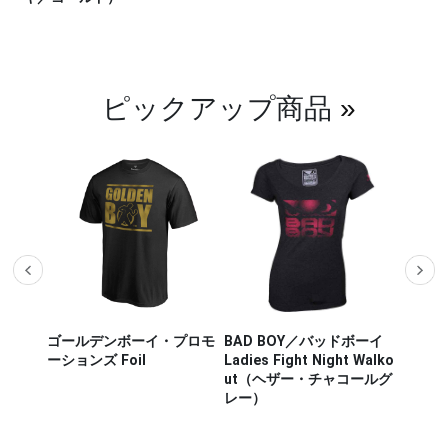
ピックアップ商品
»
ザー M
ゴールデンボーイ・プロモ
BAD BOY／バッドボーイ
Hayab
ou Out
ーションズ Foil
Ladies Fight Night Walko
ヤブサ
ut（ヘザー・チャコールグ
CHIKA
レー）
チカラ
（白／