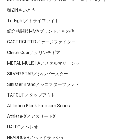
麺ZINさいとう
Tri-Fight／トライファイト
総合格闘技MMAブランド／その他
CAGE FIGHTER／ケージファイター
Clinch Gear／クリンチギア
METAL MULISHA／メタルマリーシャ
SILVER STAR／シルバースター
Sinister Brand／シニスターブランド
TAPOUT／タップアウト
Affliction Black Premium Series
Athlete-X／アスリートX
HALEO／ハレオ
HEADRUSH／ヘッドラッシュ