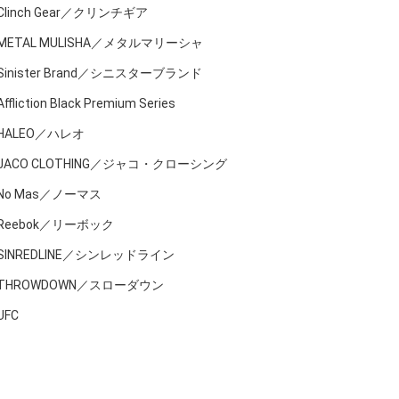
Clinch Gear／クリンチギア
METAL MULISHA／メタルマリーシャ
Sinister Brand／シニスターブランド
Affliction Black Premium Series
HALEO／ハレオ
JACO CLOTHING／ジャコ・クローシング
No Mas／ノーマス
Reebok／リーボック
SINREDLINE／シンレッドライン
THROWDOWN／スローダウン
UFC