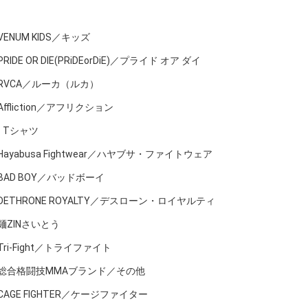
VENUM KIDS／キッズ
PRIDE OR DIE(PRiDEorDiE)／プライド オア ダイ
RVCA／ルーカ（ルカ）
Affliction／アフリクション
Tシャツ
Hayabusa Fightwear／ハヤブサ・ファイトウェア
BAD BOY／バッドボーイ
DETHRONE ROYALTY／デスローン・ロイヤルティ
麺ZINさいとう
Tri-Fight／トライファイト
総合格闘技MMAブランド／その他
CAGE FIGHTER／ケージファイター