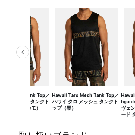
h Tank Top／
Hawaii Taro Mesh Tank Top／
Hawaii Sport V
シュ タンクト
ハワイ タロ メッシュ タンクト
hgurds Tan
・カモ）
ップ（黒）
ヴェント マッス
ード タンク
取り扱いブランド