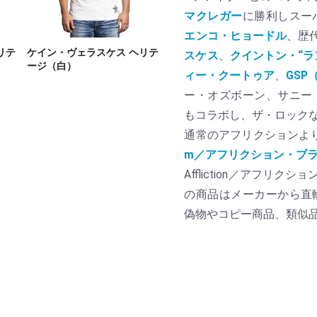
マクレガー
に勝利しスー
エンコ・ヒョードル
、歴代
リテ
ケイン・ヴェラスケス ヘリテ
スケス
、
クイントン・“ラ
ージ（白）
ィー・クートゥア
、
GS
ー・オズボーン、サニー
もコラボし、ザ・ロック
通常のアフリクションよ
m／アフリクション・ブ
Affliction／アフ
の商品はメーカーから直
偽物やコピー商品、類似