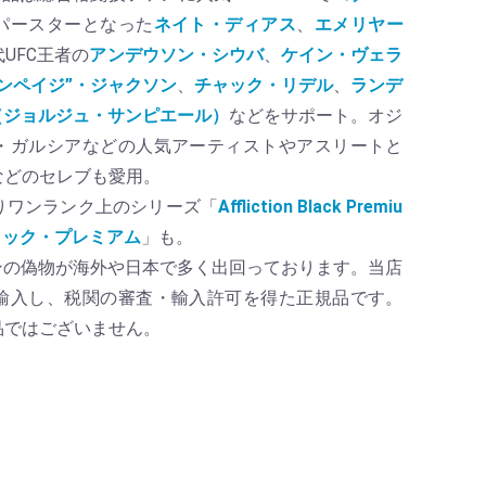
パースターとなった
ネイト・ディアス
、
エメリヤー
UFC王者の
アンデウソン・シウバ
、
ケイン・ヴェラ
ンペイジ”・ジャクソン
、
チャック・リデル
、
ランデ
P（ジョルジュ・サンピエール）
などをサポート。オジ
・ガルシアなどの人気アーティストやアスリートと
などのセレブも愛用。
りワンランク上のシリーズ「
Affliction Black Premiu
ラック・プレミアム
」も。
リクションの偽物が海外や日本で多く出回っております。当店
輸入し、税関の審査・輸入許可を得た正規品です。
品ではございません。