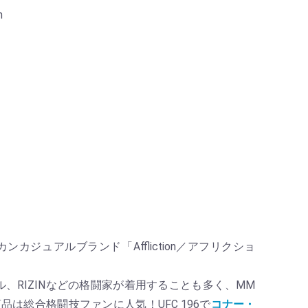
m
カジュアルブランド「Affliction／アフリクショ
ラトール、RIZINなどの格闘家が着用することも多く、MM
品は総合格闘技ファンに人気！UFC 196で
コナー・