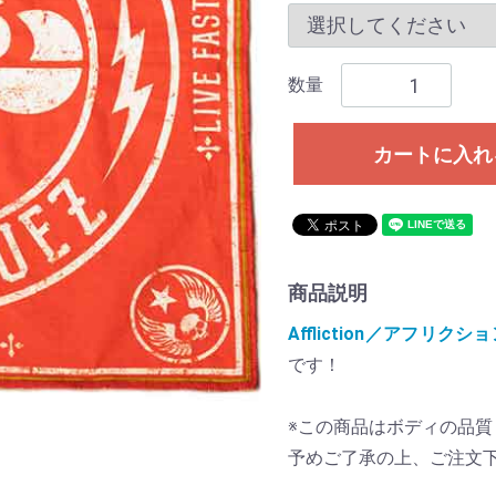
数量
カートに入れ
商品説明
Affliction／アフリクシ
です！
※この商品はボディの品
予めご了承の上、ご注文