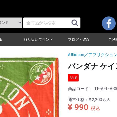
E
取り扱いブランド
ブログ・SNS
ご利
Affliction／アフリクショ
バンダナ ケイン
SALE
商品コード：
TF-AFL-A-0
通常価格：
¥ 2,200
税込
¥ 990
税込