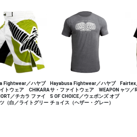
htwear／ハヤブ
Hayabusa Fightwear／ハヤブ
Fairtex／
ア CHIKARA
サ・ファイトウェア WEAPON
ャツ／Red Sta
T／チカラ ファイ
S OF CHOICE／ウェポンズ オブ
／ライトグリー
チョイス（ヘザー・グレー）