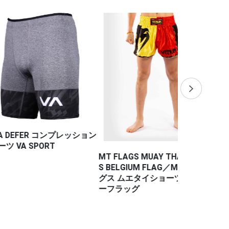
R コンプレッション
PORT
MT FLAGS MUAY THAI SHORT
MT FLAGS M
S BELGIUM FLAG／MT フラッ
S FRENCH 
グス ムエタイショーツ ベルギ
ス ムエタイ
ーフラッグ
フラッグ