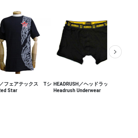
フェアテックス Tシ
HEADRUSH／ヘッドラッシュ
HALEO／
r
Headrush Underwear
ム（徳留一樹 
ンクラス 27
イトショーツ