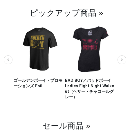
ピックアップ商品
»
ザー M
ゴールデンボーイ・プロモ
BAD BOY／バッドボーイ
Hayab
ou Out
ーションズ Foil
Ladies Fight Night Walko
ヤブサ
ut（ヘザー・チャコールグ
CHIKA
レー）
チカラ
（白／
セール商品
»