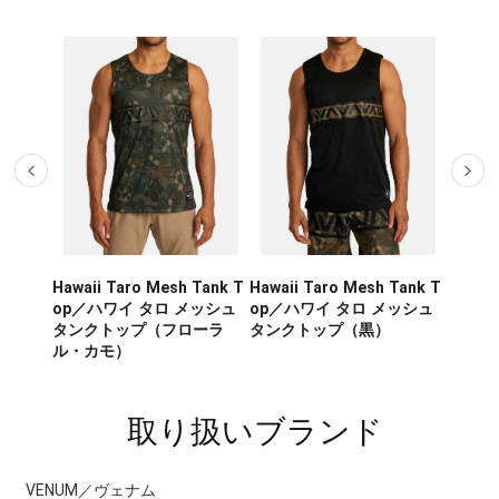
Hawaii Taro Mesh Tank T
Hawaii Taro Mesh Tank T
Hawaii
CA RUN
op／ハワイ タロ メッシュ
op／ハワイ タロ メッシュ
Rashg
／セージ・
タンクトップ（フローラ
タンクトップ（黒）
スポー
ンナー タ
ル・カモ）
ラッシ
取り扱いブランド
VENUM／ヴェナム