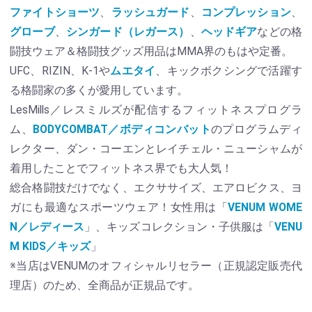
ファイトショーツ
、
ラッシュガード
、
コンプレッション
、
グローブ
、
シンガード（レガース）
、
ヘッドギア
などの格
闘技ウェア＆格闘技グッズ用品はMMA界のもはや定番。
UFC、RIZIN、K-1や
ムエタイ
、キックボクシングで活躍す
る格闘家の多くが愛用しています。
LesMills／レスミルズが配信するフィットネスプログラ
ム、
BODYCOMBAT／ボディコンバット
のプログラムディ
レクター、ダン・コーエンとレイチェル・ニューシャムが
着用したことでフィットネス界でも大人気！
総合格闘技だけでなく、エクササイズ、エアロビクス、ヨ
ガにも最適なスポーツウェア！女性用は「
VENUM WOME
N／レディース
」、キッズコレクション・子供服は「
VENU
M KIDS／キッズ
」
※当店はVENUMのオフィシャルリセラー（正規認定販売代
理店）のため、全商品が正規品です。