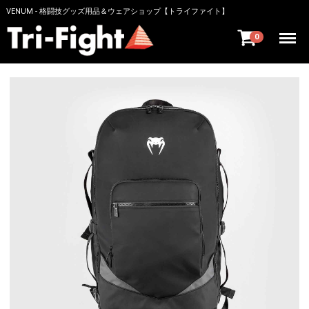
VENUM - 格闘技グッズ用品＆ウェアショップ【トライファイト】
Menu
0