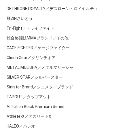
DETHRONE ROYALTY／デスローン・ロイヤルティ
麺ZINさいとう
Tri-Fight／トライファイト
総合格闘技MMAブランド／その他
CAGE FIGHTER／ケージファイター
Clinch Gear／クリンチギア
METAL MULISHA／メタルマリーシャ
SILVER STAR／シルバースター
Sinister Brand／シニスターブランド
TAPOUT／タップアウト
Affliction Black Premium Series
Athlete-X／アスリートX
HALEO／ハレオ