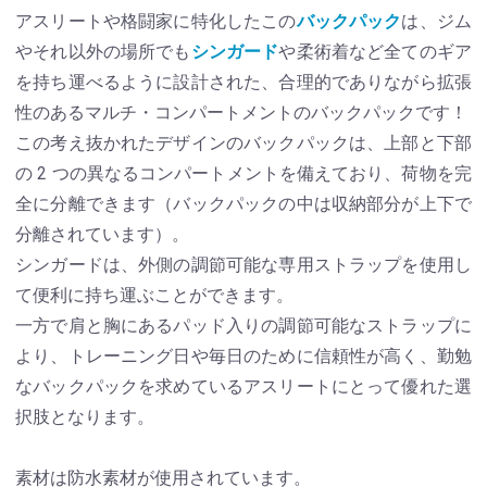
アスリートや格闘家に特化したこの
バックパック
は、ジム
やそれ以外の場所でも
シンガード
や柔術着など全てのギア
を持ち運べるように設計された、合理的でありながら拡張
性のあるマルチ・コンパートメントのバックパックです！
この考え抜かれたデザインのバックパックは、上部と下部
の 2 つの異なるコンパートメントを備えており、荷物を完
全に分離できます（バックパックの中は収納部分が上下で
分離されています）。
シンガードは、外側の調節可能な専用ストラップを使用し
て便利に持ち運ぶことができます。
一方で肩と胸にあるパッド入りの調節可能なストラップに
より、トレーニング日や毎日のために信頼性が高く、勤勉
なバックパックを求めているアスリートにとって優れた選
択肢となります。
素材は防水素材が使用されています。