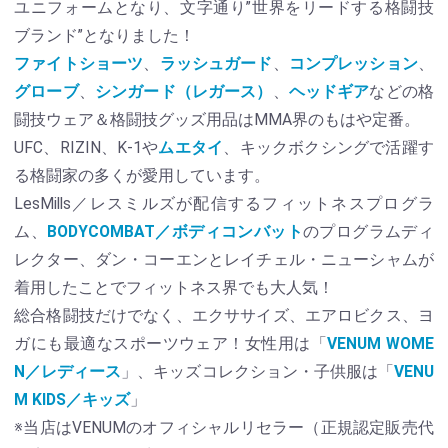
ユニフォームとなり、文字通り”世界をリードする格闘技
ブランド”となりました！
ファイトショーツ
、
ラッシュガード
、
コンプレッション
、
グローブ
、
シンガード（レガース）
、
ヘッドギア
などの格
闘技ウェア＆格闘技グッズ用品はMMA界のもはや定番。
UFC、RIZIN、K-1や
ムエタイ
、キックボクシングで活躍す
る格闘家の多くが愛用しています。
LesMills／レスミルズが配信するフィットネスプログラ
ム、
BODYCOMBAT／ボディコンバット
のプログラムディ
レクター、ダン・コーエンとレイチェル・ニューシャムが
着用したことでフィットネス界でも大人気！
総合格闘技だけでなく、エクササイズ、エアロビクス、ヨ
ガにも最適なスポーツウェア！女性用は「
VENUM WOME
N／レディース
」、キッズコレクション・子供服は「
VENU
M KIDS／キッズ
」
※当店はVENUMのオフィシャルリセラー（正規認定販売代