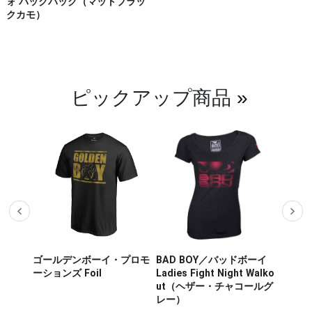
ォ バックパック（マットブラッ
クカモ）
ピックアップ商品
»
ザー M
ゴールデンボーイ・プロモ
BAD BOY／バッドボーイ
Hayab
ou Out
ーションズ Foil
Ladies Fight Night Walko
ヤブサ
ut（ヘザー・チャコールグ
CHIKA
レー）
チカラ