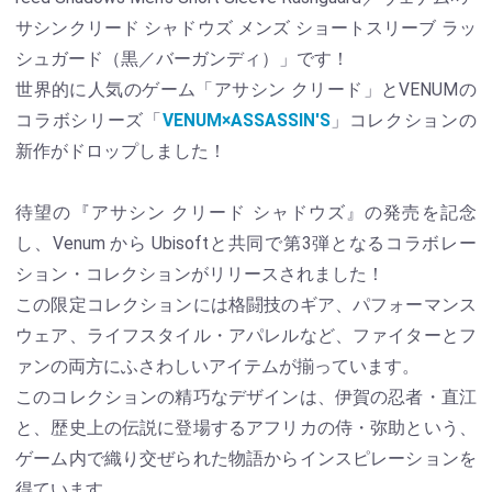
サシンクリード シャドウズ メンズ ショートスリーブ ラッ
シュガード（黒／バーガンディ）」です！
世界的に人気のゲーム「アサシン クリード」とVENUMの
コラボシリーズ「
VENUM×ASSASSIN'S
」コレクションの
新作がドロップしました！
待望の『アサシン クリード シャドウズ』の発売を記念
し、Venum から Ubisoftと共同で第3弾となるコラボレー
ション・コレクションがリリースされました！
この限定コレクションには格闘技のギア、パフォーマンス
ウェア、ライフスタイル・アパレルなど、ファイターとフ
ァンの両方にふさわしいアイテムが揃っています。
このコレクションの精巧なデザインは、伊賀の忍者・直江
と、歴史上の伝説に登場するアフリカの侍・弥助という、
ゲーム内で織り交ぜられた物語からインスピレーションを
得ています。