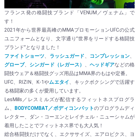
フランス発の格闘技ブランド「VENUM／ヴェナム」で
す！
2021年から世界最高峰のMMAプロモーションUFCの公式
ユニフォームとなり、文字通り”世界をリードする格闘技
ブランド”となりました！
ファイトショーツ
、
ラッシュガード
、
コンプレッション
、
グローブ
、
シンガード（レガース）
、
ヘッドギア
などの格
闘技ウェア＆格闘技グッズ用品はMMA界のもはや定番。
UFC、RIZIN、K-1や
ムエタイ
、キックボクシングで活躍す
る格闘家の多くが愛用しています。
LesMills／レスミルズが配信するフィットネスプログラ
ム、
BODYCOMBAT／ボディコンバット
のプログラムディ
レクター、ダン・コーエンとレイチェル・ニューシャムが
着用したことでフィットネス界でも大人気！
総合格闘技だけでなく、エクササイズ、エアロビクス、ヨ