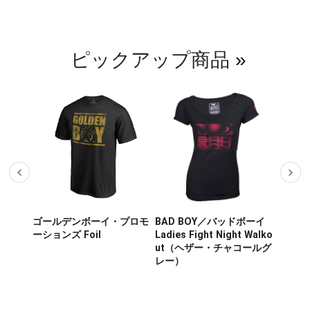
ピックアップ商品
»
ザー M
ゴールデンボーイ・プロモ
BAD BOY／バッドボーイ
Hayab
ou Out
ーションズ Foil
Ladies Fight Night Walko
ヤブサ
ut（ヘザー・チャコールグ
CHIKA
レー）
チカラ
（白／