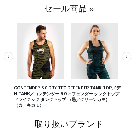
セール商品
»
CONTENDER 5.0 DRY-TEC
DEFENDER TANK TOP／デ
AERO 
K TOP
H TANK／コンテンダー 5.0
ィフェンダー タンクトップ
アロ 2
 タンク
ドライテック タンクトップ
（黒／グリーンカモ）
レー／
オレン
（カーキカモ）
取り扱いブランド