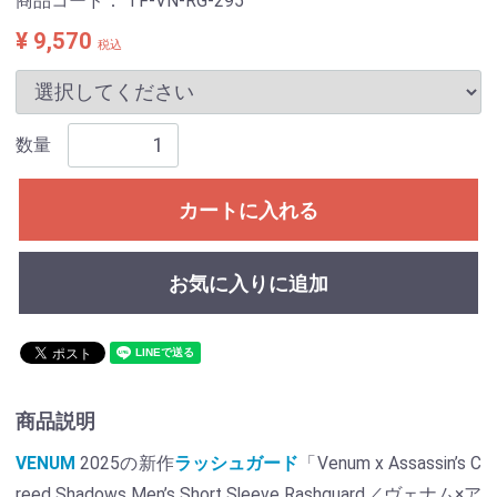
商品コード：
TF-VN-RG-295
¥ 9,570
税込
数量
カートに入れる
お気に入りに追加
商品説明
VENUM
2025の新作
ラッシュガード
「Venum x Assassin’s C
reed Shadows Men’s Short Sleeve Rashguard／ヴェナム×ア