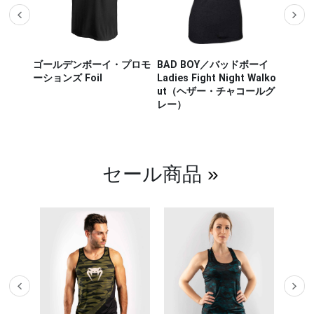
ザー M
ゴールデンボーイ・プロモ
BAD BOY／バッドボーイ
Hayab
ou Out
ーションズ Foil
Ladies Fight Night Walko
ヤブサ
ut（ヘザー・チャコールグ
CHIKA
レー）
チカラ
（白／
セール商品
»