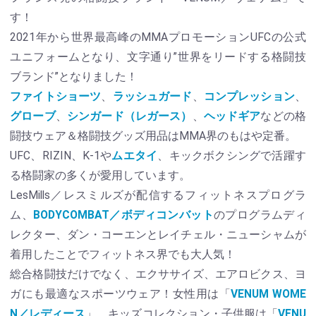
す！
2021年から世界最高峰のMMAプロモーションUFCの公式
ユニフォームとなり、文字通り”世界をリードする格闘技
ブランド”となりました！
ファイトショーツ
、
ラッシュガード
、
コンプレッション
、
グローブ
、
シンガード（レガース）
、
ヘッドギア
などの格
闘技ウェア＆格闘技グッズ用品はMMA界のもはや定番。
UFC、RIZIN、K-1や
ムエタイ
、キックボクシングで活躍す
る格闘家の多くが愛用しています。
LesMills／レスミルズが配信するフィットネスプログラ
ム、
BODYCOMBAT／ボディコンバット
のプログラムディ
レクター、ダン・コーエンとレイチェル・ニューシャムが
着用したことでフィットネス界でも大人気！
総合格闘技だけでなく、エクササイズ、エアロビクス、ヨ
ガにも最適なスポーツウェア！女性用は「
VENUM WOME
N／レディース
」、キッズコレクション・子供服は「
VENU