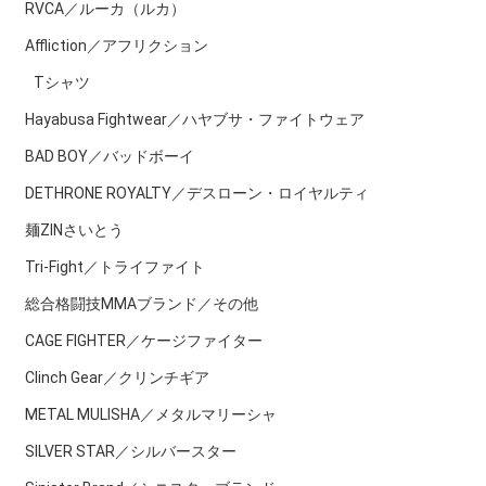
RVCA／ルーカ（ルカ）
Affliction／アフリクション
Tシャツ
Hayabusa Fightwear／ハヤブサ・ファイトウェア
BAD BOY／バッドボーイ
DETHRONE ROYALTY／デスローン・ロイヤルティ
麺ZINさいとう
Tri-Fight／トライファイト
総合格闘技MMAブランド／その他
CAGE FIGHTER／ケージファイター
Clinch Gear／クリンチギア
METAL MULISHA／メタルマリーシャ
SILVER STAR／シルバースター