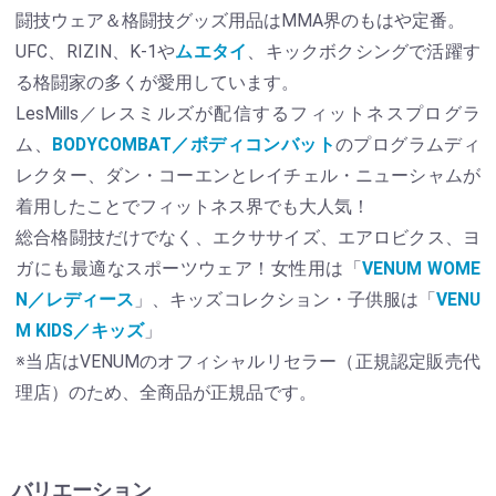
闘技ウェア＆格闘技グッズ用品はMMA界のもはや定番。
UFC、RIZIN、K-1や
ムエタイ
、キックボクシングで活躍す
る格闘家の多くが愛用しています。
LesMills／レスミルズが配信するフィットネスプログラ
ム、
BODYCOMBAT／ボディコンバット
のプログラムディ
レクター、ダン・コーエンとレイチェル・ニューシャムが
着用したことでフィットネス界でも大人気！
総合格闘技だけでなく、エクササイズ、エアロビクス、ヨ
ガにも最適なスポーツウェア！女性用は「
VENUM WOME
N／レディース
」、キッズコレクション・子供服は「
VENU
M KIDS／キッズ
」
※当店はVENUMのオフィシャルリセラー（正規認定販売代
理店）のため、全商品が正規品です。
バリエーション