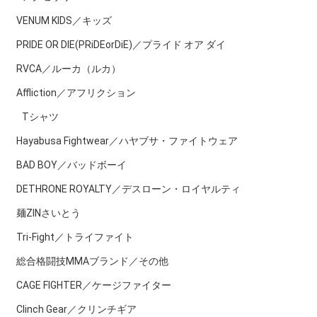
VENUM KIDS／キッズ
PRIDE OR DIE(PRiDEorDiE)／プライド オア ダイ
RVCA／ルーカ（ルカ）
Affliction／アフリクション
Tシャツ
Hayabusa Fightwear／ハヤブサ・ファイトウェア
BAD BOY／バッドボーイ
DETHRONE ROYALTY／デスローン・ロイヤルティ
麺ZINさいとう
Tri-Fight／トライファイト
総合格闘技MMAブランド／その他
CAGE FIGHTER／ケージファイター
Clinch Gear／クリンチギア