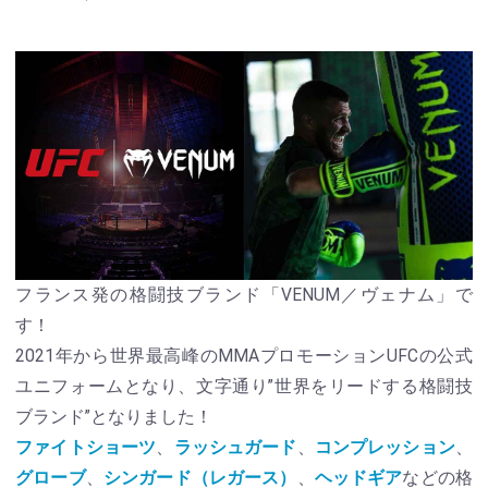
フランス発の格闘技ブランド「VENUM／ヴェナム」で
す！
2021年から世界最高峰のMMAプロモーションUFCの公式
ユニフォームとなり、文字通り”世界をリードする格闘技
ブランド”となりました！
ファイトショーツ
、
ラッシュガード
、
コンプレッション
、
グローブ
、
シンガード（レガース）
、
ヘッドギア
などの格