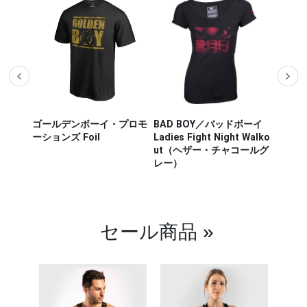
ザー M
ゴールデンボーイ・プロモ
BAD BOY／バッドボーイ
Hayab
ou Out
ーションズ Foil
Ladies Fight Night Walko
ヤブサ
ut（ヘザー・チャコールグ
CHIKA
レー）
チカラ
（白／
セール商品
»