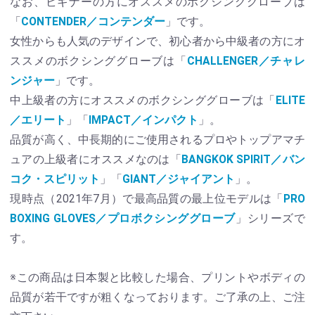
なお、ビギナーの方にオススメのボクシンググローブは
「
CONTENDER／コンテンダー
」です。
女性からも人気のデザインで、初心者から中級者の方にオ
ススメのボクシンググローブは「
CHALLENGER／チャレ
ンジャー
」です。
中上級者の方にオススメのボクシンググローブは「
ELITE
／エリート
」「
IMPACT／インパクト
」。
品質が高く、中長期的にご使用されるプロやトップアマチ
ュアの上級者にオススメなのは「
BANGKOK SPIRIT／バン
コク・スピリット
」「
GIANT／ジャイアント
」。
現時点（2021年7月）で最高品質の最上位モデルは「
PRO
BOXING GLOVES／プロボクシンググローブ
」シリーズで
す。
※この商品は日本製と比較した場合、プリントやボディの
品質が若干ですが粗くなっております。ご了承の上、ご注