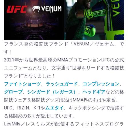
フランス発の格闘技ブランド「VENUM／ヴェナム」で
す！
2021年から世界最高峰のMMAプロモーションUFCの公式
ユニフォームとなり、文字通り”世界をリードする格闘技
ブランド”となりました！
ファイトショーツ
、
ラッシュガード
、
コンプレッション
、
グローブ
、
シンガード（レガース）
、
ヘッドギア
などの格
闘技ウェア＆格闘技グッズ用品はMMA界のもはや定番。
UFC、RIZIN、K-1や
ムエタイ
、キックボクシングで活躍す
る格闘家の多くが愛用しています。
LesMills／レスミルズが配信するフィットネスプログラ