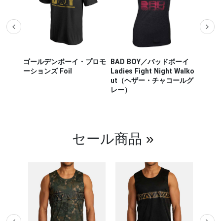
ザー M
ゴールデンボーイ・プロモ
BAD BOY／バッドボーイ
Hayab
ou Out
ーションズ Foil
Ladies Fight Night Walko
ヤブサ
ut（ヘザー・チャコールグ
CHIKA
レー）
チカラ
（白／
セール商品
»