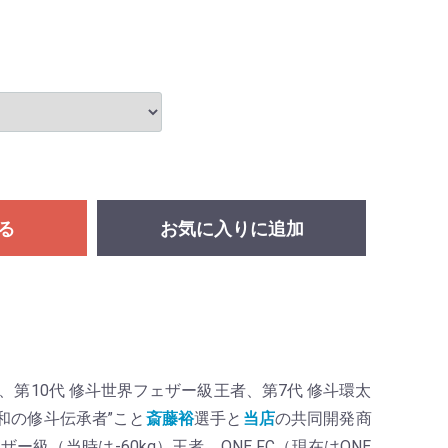
る
お気に入りに追加
者、第10代 修斗世界フェザー級王者、第7代 修斗環太
和の修斗伝承者”こと
斎藤裕
選手と
当店
の共同開発商
ー級（当時は-60kg）王者、ONE FC（現在はONE