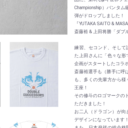
Championship）バ
弾がドロップしました！
『YUTAKA SAITO & MAS
斎藤裕 & 上田将勝「ダ
練習、セコンド、そして
た上田さんに「色々な形
企画がスタートしたコラ
斎藤裕選手も（勝手に呼ば
も、多くの先輩方から様
王座！
その修斗のロゴマークのド
ただきました！
お二人（ドラゴン）が向
デザインになっています
また、日本発祥の総合格