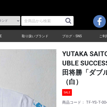
E
取り扱いブランド
ブログ・SNS
ご利
YUTAKA SAIT
UBLE SUCCE
田将勝「ダブ
（白）
SALE
商品コード：
TF-YS-T-00