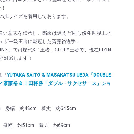
た！
んでLサイズを着用しております。
強い意志を伝承し、階級は違えど同じ修斗世界王座
Nフェザー級王者に戴冠した斎藤裕選手！
ZIN.3』では歴代K-1王者、GLORY王者で、現在RIZIN
手と対戦します！
は『
YUTAKA SAITO & MASAKATSU UEDA「DOUBLE
RTS／斎藤裕 & 上田将勝「ダブル・サクセサース」ショ
m 身幅 約48cm 着丈 約64.5cm
 身幅 約51cm 着丈 約69cm