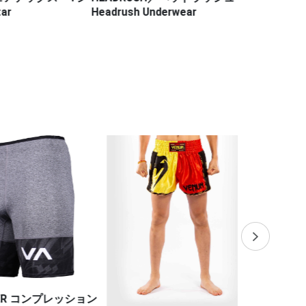
r
Headrush Underwear
ム（徳留一樹 
ンクラス 27
イトショーツ
R コンプレッション