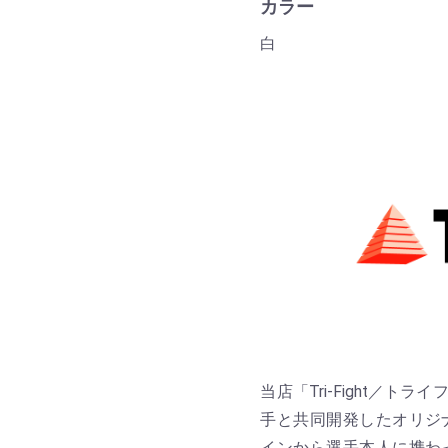
カラー
白
当店「Tri-Fight／
手と共同開発したオリジ
インから選手本人に携わ