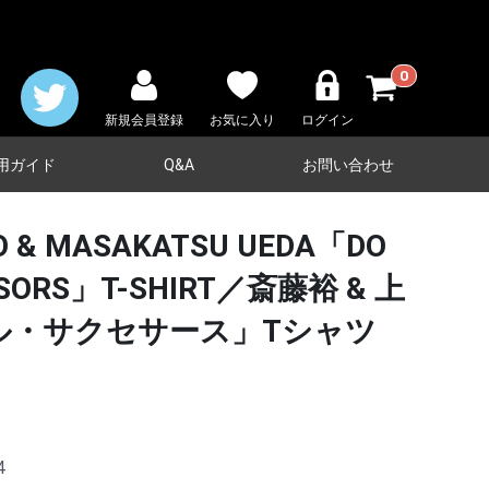
0
新規会員登録
お気に入り
ログイン
用ガイド
Q&A
お問い合わせ
O & MASAKATSU UEDA「DO
SSORS」T-SHIRT／斎藤裕 & 上
ル・サクセサース」Tシャツ
4