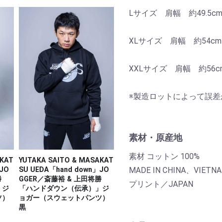
Lサイズ 肩幅 約49.5c
XLサイズ 肩幅 約54cm
XXLサイズ 肩幅 約56c
※製造ロットによって誤
素材・原産地
素材 コットン 100%
AKAT
YUTAKA SAITO & MASAKAT
MADE IN CHINA、VIETN
」JO
SU UEDA「hand down」JO
勝
GGER／斎藤裕 & 上田将勝
プリント／JAPAN
」ジ
「ハンドダウン（伝承）」ジ
ツ）
ョガー（スウェットパンツ）
黒