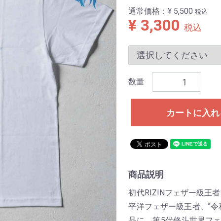
通常価格：
¥ 5,500
税込
¥ 3,300
税込
数量
カートに入れ
商品説明
初代RIZINフェザー級王
平洋フェザー級王者、”令
品に、第5代修斗世界フェザ