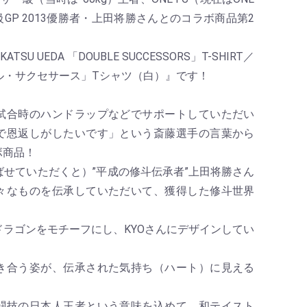
ンタム級GP 2013優勝者・上田将勝さんとのコラボ商品第2
AKATSU UEDA 「DOUBLE SUCCESSORS」T-SHIRT／
ブル・サクセサース」Tシャツ（白）』です！
試合時のハンドラップなどでサポートしていただい
で恩返しがしたいです」という斎藤選手の言葉から
ボ商品！
せていただくと）”平成の修斗伝承者”上田将勝さん
々なものを伝承していただいて、獲得した修斗世界
ラゴンをモチーフにし、KYOさんにデザインしてい
き合う姿が、伝承された気持ち（ハート）に見える
！
闘技の日本人王者という意味を込めて、和テイスト