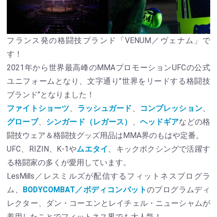
フランス発の格闘技ブランド「VENUM／ヴェナム」で
す！
2021年から世界最高峰のMMAプロモーションUFCの公式
ユニフォームとなり、文字通り”世界をリードする格闘技
ブランド”となりました！
ファイトショーツ
、
ラッシュガード
、
コンプレッション
、
グローブ
、
シンガード（レガース）
、
ヘッドギア
などの格
闘技ウェア＆格闘技グッズ用品はMMA界のもはや定番。
UFC、RIZIN、K-1や
ムエタイ
、キックボクシングで活躍す
る格闘家の多くが愛用しています。
LesMills／レスミルズが配信するフィットネスプログラ
ム、
BODYCOMBAT／ボディコンバット
のプログラムディ
レクター、ダン・コーエンとレイチェル・ニューシャムが
着用したことでフィットネス界でも大人気！