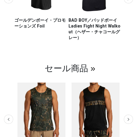
ザー M
ゴールデンボーイ・プロモ
BAD BOY／バッドボーイ
Hayab
ou Out
ーションズ Foil
Ladies Fight Night Walko
ヤブサ
ut（ヘザー・チャコールグ
CHIKA
レー）
チカラ
（白／
セール商品
»