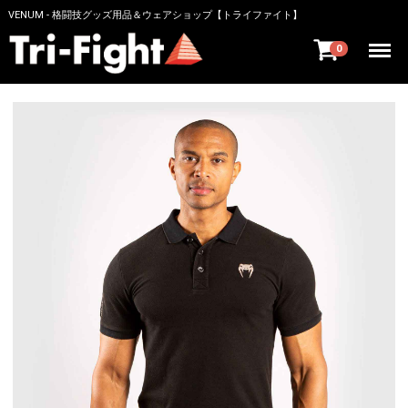
VENUM - 格闘技グッズ用品＆ウェアショップ【トライファイト】
Menu
0