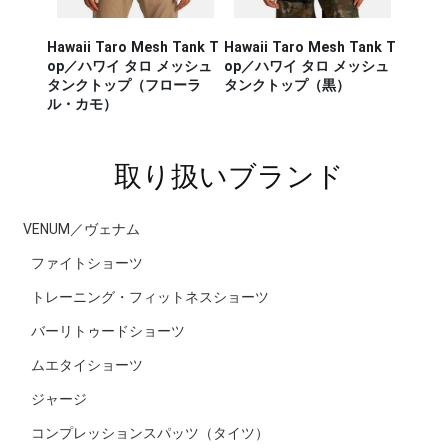
Hawaii Taro Mesh Tank T
Hawaii Taro Mesh Tank T
Hawaii
CA RUN
op／ハワイ タロ メッシュ
op／ハワイ タロ メッシュ
Rashg
／セージ・
タンクトップ（フローラ
タンクトップ（黒）
スポー
ンナー タ
ル・カモ）
ラッシ
取り扱いブランド
VENUM／ヴェナム
ファイトショーツ
トレーニング・フィットネスショーツ
バーリトゥードショーツ
ムエタイショーツ
ジャージ
コンプレッションスパッツ（タイツ）