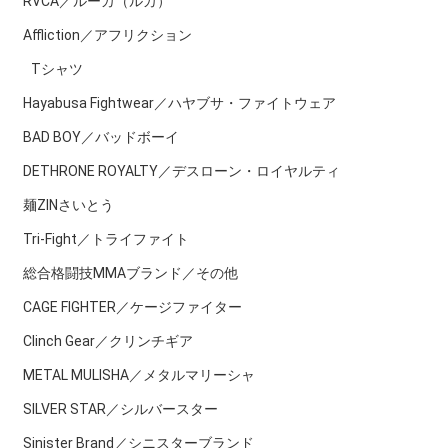
RVCA／ルーカ（ルカ）
Affliction／アフリクション
Tシャツ
Hayabusa Fightwear／ハヤブサ・ファイトウェア
BAD BOY／バッドボーイ
DETHRONE ROYALTY／デスローン・ロイヤルティ
麺ZINさいとう
Tri-Fight／トライファイト
総合格闘技MMAブランド／その他
CAGE FIGHTER／ケージファイター
Clinch Gear／クリンチギア
METAL MULISHA／メタルマリーシャ
SILVER STAR／シルバースター
Sinister Brand／シニスターブランド