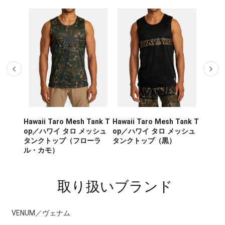
Hawaii Taro Mesh Tank T
Hawaii Taro Mesh Tank T
Hawaii
CA RUN
op／ハワイ タロ メッシュ
op／ハワイ タロ メッシュ
Rashg
／セージ・
タンクトップ（フローラ
タンクトップ（黒）
スポー
ンナー タ
ル・カモ）
ラッシ
取り扱いブランド
VENUM／ヴェナム