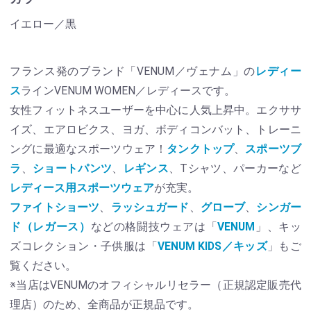
イエロー／黒
フランス発のブランド「VENUM／ヴェナム」の
レディー
ス
ラインVENUM WOMEN／レディースです。
女性フィットネスユーザーを中心に人気上昇中。エクササ
イズ、エアロビクス、ヨガ、ボディコンバット、トレーニ
ングに最適なスポーツウェア！
タンクトップ
、
スポーツブ
ラ
、
ショートパンツ
、
レギンス
、Tシャツ、パーカーなど
レディース用スポーツウェア
が充実。
ファイトショーツ
、
ラッシュガード
、
グローブ
、
シンガー
ド（レガース）
などの格闘技ウェアは「
VENUM
」、キッ
ズコレクション・子供服は「
VENUM KIDS／キッズ
」もご
覧ください。
※当店はVENUMのオフィシャルリセラー（正規認定販売代
理店）のため、全商品が正規品です。