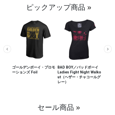
ピックアップ商品
»
ザー M
ゴールデンボーイ・プロモ
BAD BOY／バッドボーイ
Hayab
ou Out
ーションズ Foil
Ladies Fight Night Walko
ヤブサ
ut（ヘザー・チャコールグ
CHIKA
レー）
チカラ
（白／
セール商品
»