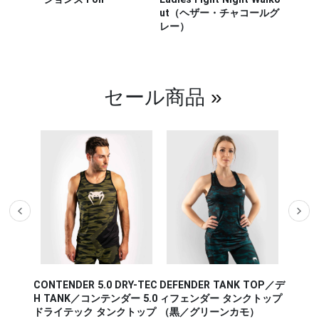
ut（ヘザー・チャコールグ
CHIKA
レー）
チカラ
（白／
セール商品
»
CONTENDER 5.0 DRY-TEC
DEFENDER TANK TOP／デ
AERO 
K TOP
H TANK／コンテンダー 5.0
ィフェンダー タンクトップ
アロ 2
 タンク
ドライテック タンクトップ
（黒／グリーンカモ）
レー／
オレン