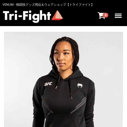
VENUM - 格闘技グッズ用品＆ウェアショップ【トライファイト】
Menu
0