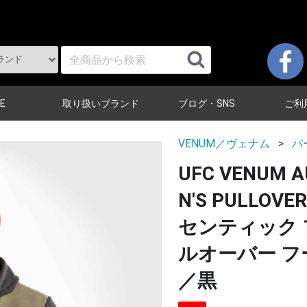
E
取り扱いブランド
ブログ・SNS
ご利
VENUM／ヴェナム
パ
UFC VENUM A
N'S PULLOVE
センティック 
ルオーバー 
／黒