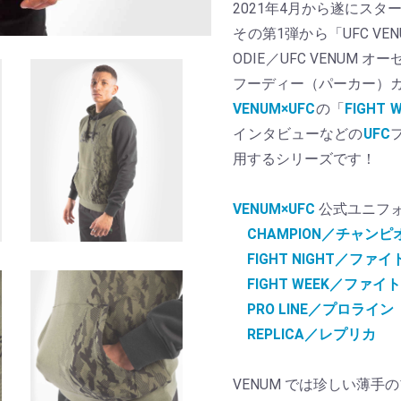
2021年4月から遂にスタ
その第1弾から「UFC VENUM 
ODIE／UFC VENUM
フーディー（パーカー）
VENUM×UFC
の「
FIGH
インタビューなどの
UFC
用するシリーズです！
VENUM×UFC
公式ユニフ
CHAMPION／チャンピ
FIGHT NIGHT／ファ
FIGHT WEEK／ファ
PRO LINE／プロライン
REPLICA／レプリカ
VENUM では珍しい薄手