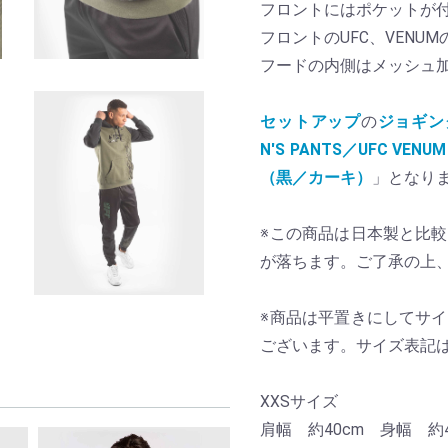
フロントにはポケットが
フロントのUFC、VENU
フードの内側はメッシュ
セットアップ
の
ジョギン
N'S PANTS／UFC V
（黒／カーキ）
」となり
※この商品は日本製と比
が落ちます。ご了承の上
※商品は平置きにしてサ
ございます。サイズ表記
XXSサイズ
肩幅 約40cm 身幅 約4