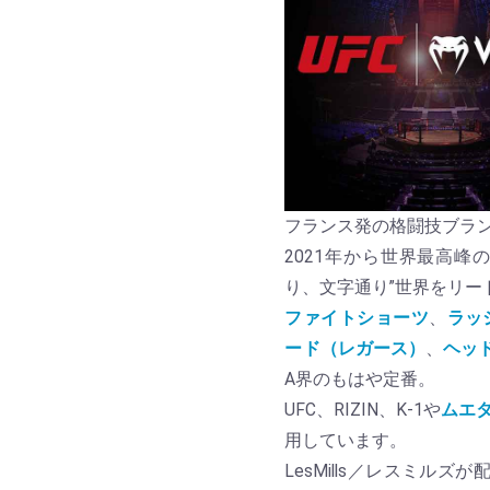
フランス発の格闘技ブラン
2021年から世界最高峰
り、文字通り”世界をリー
ファイトショーツ
、
ラッ
ード（レガース）
、
ヘッ
A界のもはや定番。
UFC、RIZIN、K-1や
ムエ
用しています。
LesMills／レスミル