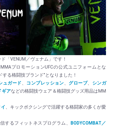
ド「VENUM／ヴェナム」です！
のMMAプロモーションUFCの公式ユニフォームとな
ドする格闘技ブランド”となりました！
シュガード
、
コンプレッション
、
グローブ
、
シンガ
ドギア
などの格闘技ウェア＆格闘技グッズ用品はMM
タイ
、キックボクシングで活躍する格闘家の多くが愛
ズが配信するフィットネスプログラム、
BODYCOMBAT／