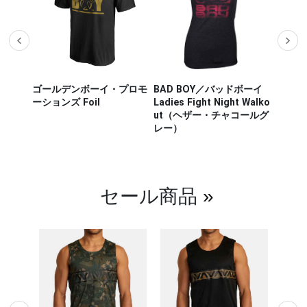
ザー M
ゴールデンボーイ・プロモ
BAD BOY／バッドボーイ
Hayab
ou Out
ーションズ Foil
Ladies Fight Night Walko
ヤブサ
ut（ヘザー・チャコールグ
CHIKA
レー）
チカラ
（白／
セール商品
»