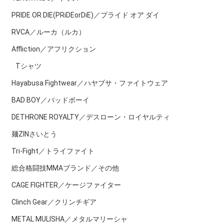
PRIDE OR DIE(PRiDEorDiE)／プライド オア ダイ
RVCA／ルーカ（ルカ）
Affliction／アフリクション
Tシャツ
Hayabusa Fightwear／ハヤブサ・ファイトウェア
BAD BOY／バッドボーイ
DETHRONE ROYALTY／デスローン・ロイヤルティ
麺ZINさいとう
Tri-Fight／トライファイト
総合格闘技MMAブランド／その他
CAGE FIGHTER／ケージファイター
Clinch Gear／クリンチギア
METAL MULISHA／メタルマリーシャ