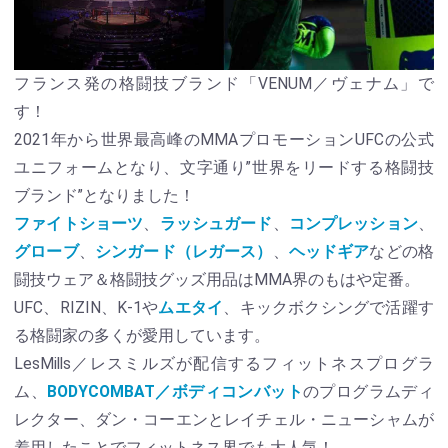
フランス発の格闘技ブランド「VENUM／ヴェナム」で
す！
2021年から世界最高峰のMMAプロモーションUFCの公式
ユニフォームとなり、文字通り”世界をリードする格闘技
ブランド”となりました！
ファイトショーツ
、
ラッシュガード
、
コンプレッション
、
グローブ
、
シンガード（レガース）
、
ヘッドギア
などの格
闘技ウェア＆格闘技グッズ用品はMMA界のもはや定番。
UFC、RIZIN、K-1や
ムエタイ
、キックボクシングで活躍す
る格闘家の多くが愛用しています。
LesMills／レスミルズが配信するフィットネスプログラ
ム、
BODYCOMBAT／ボディコンバット
のプログラムディ
レクター、ダン・コーエンとレイチェル・ニューシャムが
着用したことでフィットネス界でも大人気！