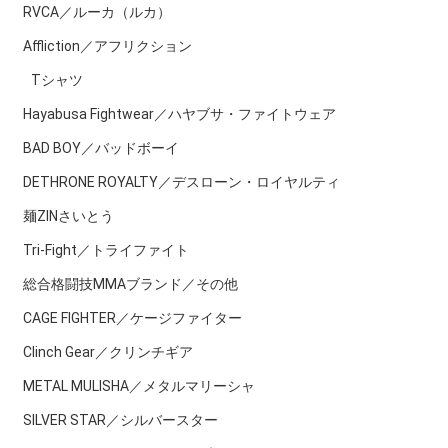
RVCA／ルーカ（ルカ）
Affliction／アフリクション
Tシャツ
Hayabusa Fightwear／ハヤブサ・ファイトウェア
BAD BOY／バッドボーイ
DETHRONE ROYALTY／デスローン・ロイヤルティ
麺ZINさいとう
Tri-Fight／トライファイト
総合格闘技MMAブランド／その他
CAGE FIGHTER／ケージファイター
Clinch Gear／クリンチギア
METAL MULISHA／メタルマリーシャ
SILVER STAR／シルバースター