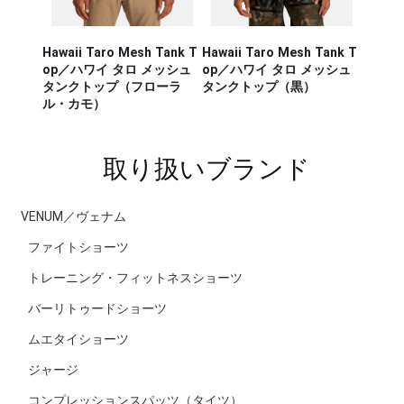
Hawaii Taro Mesh Tank T
Hawaii Taro Mesh Tank T
Hawaii
CA RUN
op／ハワイ タロ メッシュ
op／ハワイ タロ メッシュ
Rashg
／セージ・
タンクトップ（フローラ
タンクトップ（黒）
スポー
ンナー タ
ル・カモ）
ラッシ
取り扱いブランド
VENUM／ヴェナム
ファイトショーツ
トレーニング・フィットネスショーツ
バーリトゥードショーツ
ムエタイショーツ
ジャージ
コンプレッションスパッツ（タイツ）