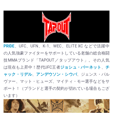
PRIDE
、UFC、UFN、K-1、WEC、ELITE XC などで活躍中
の人気強豪ファイターをサポートしている老舗の総合格闘
技MMAブランド「TAPOUT／タップアウト」。その人気
は現在も上昇中！歴代UFC王者
ジョシュ・バーネット
、
チ
ャック・リデル
、
アンデウソン・シウバ
、ジェンス・パル
ヴァー、マット・ヒューズ、マイティ・モー選手などをサ
ポート！（ブランドと選手の契約が切れている場合もござ
います）