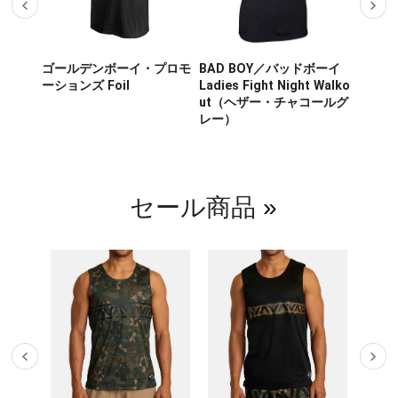
ザー M
ゴールデンボーイ・プロモ
BAD BOY／バッドボーイ
Hayab
ou Out
ーションズ Foil
Ladies Fight Night Walko
ヤブサ
ut（ヘザー・チャコールグ
CHIKA
レー）
チカラ
（白／
セール商品
»