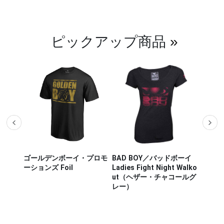
ピックアップ商品
»
ザー M
ゴールデンボーイ・プロモ
BAD BOY／バッドボーイ
Hayab
ou Out
ーションズ Foil
Ladies Fight Night Walko
ヤブサ
ut（ヘザー・チャコールグ
CHIKA
レー）
チカラ
（白／