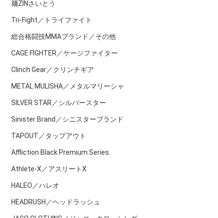
麺ZINさいとう
Tri-Fight／トライファイト
総合格闘技MMAブランド／その他
CAGE FIGHTER／ケージファイター
Clinch Gear／クリンチギア
METAL MULISHA／メタルマリーシャ
SILVER STAR／シルバースター
Sinister Brand／シニスターブランド
TAPOUT／タップアウト
Affliction Black Premium Series
Athlete-X／アスリートX
HALEO／ハレオ
HEADRUSH／ヘッドラッシュ