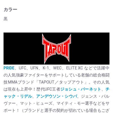
カラー
黒
PRIDE
、UFC、UFN、K-1、WEC、ELITE XC などで活躍中
の人気強豪ファイターをサポートしている老舗の総合格闘
技MMAブランド「TAPOUT／タップアウト」。その人気
は現在も上昇中！歴代UFC王者
ジョシュ・バーネット
、
チ
ャック・リデル
、
アンデウソン・シウバ
、ジェンス・パル
ヴァー、マット・ヒューズ、マイティ・モー選手などをサ
ポート！（ブランドと選手の契約が切れている場合もござ