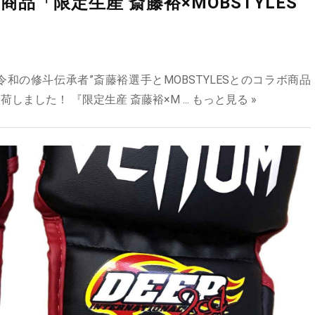
商品「限定生産 斎藤裕×MOBSTYLES
！
令和の修斗伝承者”斎藤裕選手とMOBSTYLESとのコラボ商品
荷しました！ 『限定生産 斎藤裕×M ...
もっと見る »