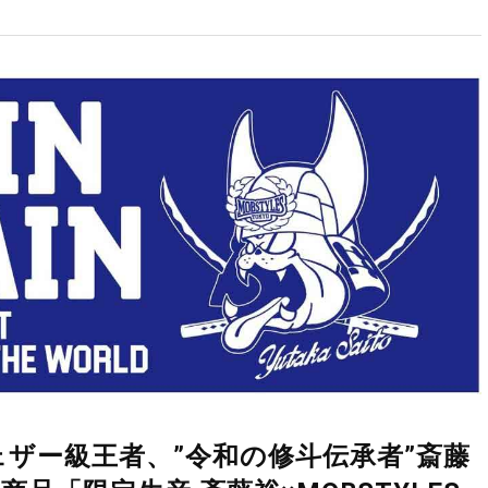
ェザー級王者、”令和の修斗伝承者”斎藤