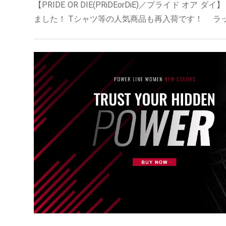
【PRIDE OR DIE(PRiDEorDiE)／プライド 
ました！ Tシャツ等の人気商品も再入荷です！ ラッシ