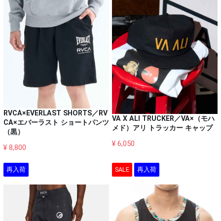
RVCA×EVERLAST SHORTS／RV
VA X ALI TRUCKER／VA×（モハ
CA×エバーラスト ショートパンツ
メド）アリ トラッカー キャップ
（黒）
¥ 6,050
¥ 8,800
再入荷
SALE
再入荷