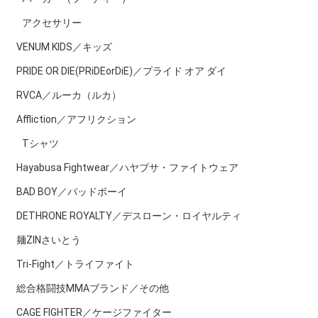
アクセサリー
VENUM KIDS／キッズ
PRIDE OR DIE(PRiDEorDiE)／プライド オア ダイ
RVCA／ルーカ（ルカ）
Affliction／アフリクション
Tシャツ
Hayabusa Fightwear／ハヤブサ・ファイトウェア
BAD BOY／バッドボーイ
DETHRONE ROYALTY／デスローン・ロイヤルティ
麺ZINさいとう
Tri-Fight／トライファイト
総合格闘技MMAブランド／その他
CAGE FIGHTER／ケージファイター