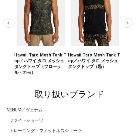
Tank T
Hawaii Taro Mesh Tank T
Hawaii Sport Vent Muscle
Oblow
ッシュ
op／ハワイ タロ メッシュ
Rashgurds Tank／ハワイ
フラ 
ーラ
タンクトップ（黒）
スポーツ ヴェント マッスル
グレー
ラッシュガード タンク
取り扱いブランド
VENUM／ヴェナム
ファイトショーツ
トレーニング・フィットネスショーツ