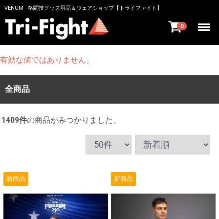
VENUM - 格闘技グッズ用品＆ウェアショップ【トライファイト】
Menu
0
有効な値ではありません。
全商品
1409
件
の商品がみつかりました。
新商品
新商品