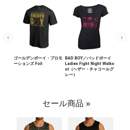
プロモ
BAD BOY／バッドボーイ
Hayabusa Fightwear／ハ
Hayab
Ladies Fight Night Walko
ヤブサ・ファイトウェア
ヤブサ
ut（ヘザー・チャコールグ
CHIKARA FIGHTSHORT／
WEAPO
レー）
チカラ ファイトショーツ
ウェポ
（白／ライトグリーン）
（ヘザ
セール商品
»