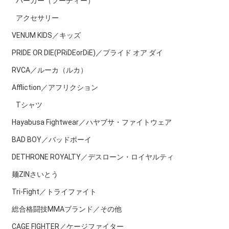
パーカー（フーディー）
アクセサリー
VENUM KIDS／キッズ
PRIDE OR DIE(PRiDEorDiE)／プライド オア ダイ
RVCA／ルーカ（ルカ）
Affliction／アフリクション
Tシャツ
Hayabusa Fightwear／ハヤブサ・ファイトウェア
BAD BOY／バッドボーイ
DETHRONE ROYALTY／デスローン・ロイヤルティ
麺ZINさいとう
Tri-Fight／トライファイト
総合格闘技MMAブランド／その他
CAGE FIGHTER／ケージファイター