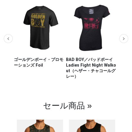
ザー M
ゴールデンボーイ・プロモ
BAD BOY／バッドボーイ
Hayab
ou Out
ーションズ Foil
Ladies Fight Night Walko
ヤブサ
ut（ヘザー・チャコールグ
CHIKA
レー）
チカラ
（白／
セール商品
»