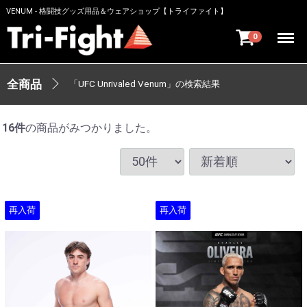
VENUM - 格闘技グッズ用品＆ウェアショップ【トライファイト】
Menu
0
全商品
「UFC Unrivaled Venum」の検索結果
16
件
の商品がみつかりました。
再入荷
再入荷