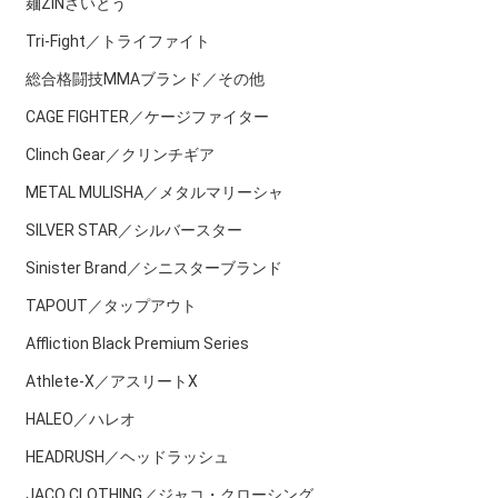
麺ZINさいとう
Tri-Fight／トライファイト
総合格闘技MMAブランド／その他
CAGE FIGHTER／ケージファイター
Clinch Gear／クリンチギア
METAL MULISHA／メタルマリーシャ
SILVER STAR／シルバースター
Sinister Brand／シニスターブランド
TAPOUT／タップアウト
Affliction Black Premium Series
Athlete-X／アスリートX
HALEO／ハレオ
HEADRUSH／ヘッドラッシュ
JACO CLOTHING／ジャコ・クローシング