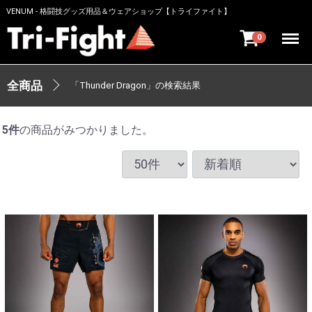
VENUM - 格闘技グッズ用品＆ウェアショップ【トライファイト】
Menu
0
全商品
「Thunder Dragon」の検索結果
5
件
の商品がみつかりました。